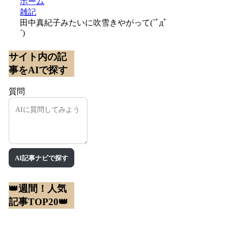
ホーム
雑記
田中真紀子みたいに吹雪きやがって(`ﾟдﾟ
´)
サイト内の記
事をAIで探す
質問
AI記事ナビで探す
👑週間！人気
記事TOP20👑