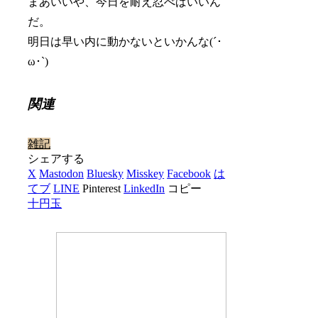
まあいいや、今日を耐え忍べばいいん
だ。
明日は早い内に動かないといかんな(´･
ω･`)
関連
雑記
シェアする
X
Mastodon
Bluesky
Misskey
Facebook
は
てブ
LINE
Pinterest
LinkedIn
コピー
十円玉