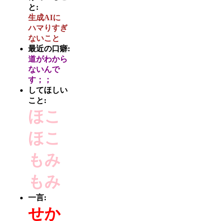
と:
生成AIに
ハマりすぎ
ないこと
最近の口癖:
道がわから
ないんで
す；；
してほしい
こと:
ほこ
ほこ
もみ
もみ
一言:
せか