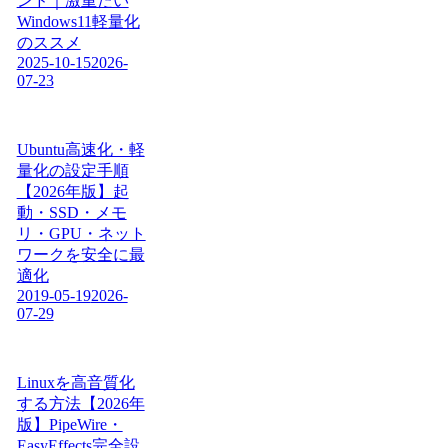
ンド｜激重たい
Windows11軽量化
のススメ
2025-10-15
2026-
07-23
Ubuntu高速化・軽
量化の設定手順
【2026年版】起
動・SSD・メモ
リ・GPU・ネット
ワークを安全に最
適化
2019-05-19
2026-
07-29
Linuxを高音質化
する方法【2026年
版】PipeWire・
EasyEffects完全設