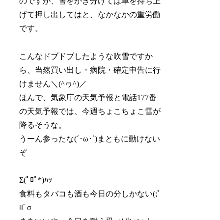
のですが、雪をかき分けては車を持ち上
げて押し出してはと、なかなかの重労働
です。
こんなドブドブしたような吹雪ですか
ら、当然買い出し・病院・確定申告に行
けません＼(^ヮ^)／
ほんで、気象庁の天気予報と電話177番
の天気予報では、今週ちょこちょこ雪が
降るそうな。
うーん参ったな(´･ω･`)まともに動けない
ぞ
Σ(ﾟﾛﾟ*)ﾊｯ
食料もタバコも酒も今日の分しかない(;ﾟ
ﾛﾟσ