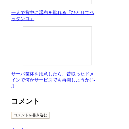
一人で背中に湿布を貼れる「ひとりでペ
ッタンコ」
サーバ筐体を用意したら、昔取ったドメ
インで何かサービスでも再開しようか( ´-
`)
コメント
コメントを書き込む