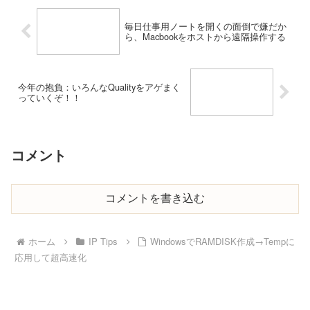
毎日仕事用ノートを開くの面倒で嫌だか
ら、Macbookをホストから遠隔操作する
今年の抱負：いろんなQualityをアゲまく
っていくぞ！！
コメント
コメントを書き込む
ホーム
IP Tips
WindowsでRAMDISK作成→Tempに
応用して超高速化