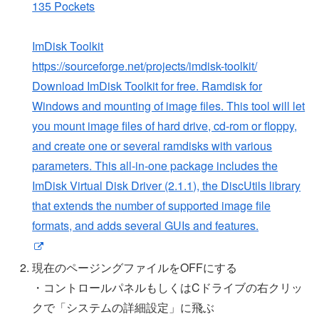
135 Pockets
ImDisk Toolkit
https://sourceforge.net/projects/imdisk-toolkit/
Download ImDisk Toolkit for free. Ramdisk for
Windows and mounting of image files. This tool will let
you mount image files of hard drive, cd-rom or floppy,
and create one or several ramdisks with various
parameters. This all-in-one package includes the
ImDisk Virtual Disk Driver (2.1.1), the DiscUtils library
that extends the number of supported image file
formats, and adds several GUIs and features.
現在のページングファイルをOFFにする
・コントロールパネルもしくはCドライブの右クリッ
クで「システムの詳細設定」に飛ぶ