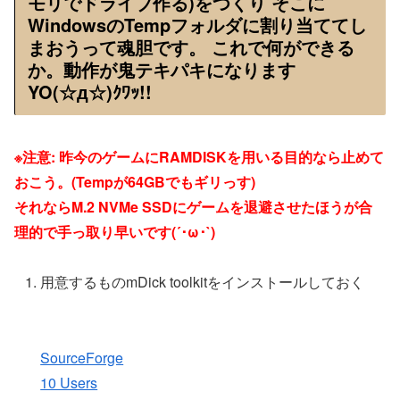
モリでドライブ作る)をつくり そこに
WindowsのTempフォルダに割り当ててし
まおうって魂胆です。 これで何ができる
か。動作が鬼テキパキになります
YO(☆д☆)ｸﾜｯ!!
※注意: 昨今のゲームにRAMDISKを用いる目的なら止めて
おこう。(Tempが64GBでもギリっす)
それならM.2 NVMe SSDにゲームを退避させたほうが合
理的で手っ取り早いです(´･ω･`)
用意するものmDick toolkitをインストールしておく
SourceForge
10 Users