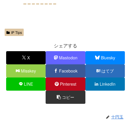
IP Tips
シェアする
X
Mastodon
Bluesky
Misskey
Facebook
はてブ
LINE
Pinterest
LinkedIn
コピー
十円玉