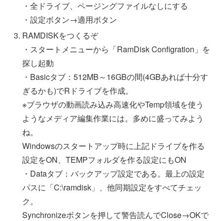
・全ドライブ、ページングファイルなしにする
・設定ボタン→適用ボタン
RAMDISKをつくるぞ
・スタートメニューから「RamDisk Configration」を
探し起動
・Basicタブ：512MB～16GBの間(4GBあれば十分す
ぎるかも)でRドライブを作成。
※ブラウザの動画読み込み高速化やTemp領域を使う
ようなメディア編集作業には。多めに盛ってみよう
ね。
Windowsのスタートアップ時に上記ドライブを作る
設定をON、TEMPフォルダを作る設定にもON
・Dataタブ：バックアップ設定である。最上の設定
パスに「C:\ramdisk」、他同期設定をすべてチェッ
ク。
Synchronizeボタンを押して警告読んでClose→OKで