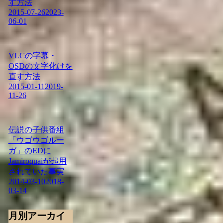
す方法
2015-07-26
2023-
06-01
VLCの字幕・
OSDの文字化けを
直す方法
2015-01-11
2019-
11-26
伝説の子供番組
「ウゴウゴルー
ガ」のEDに
Jamiroquaiが起用
されていた事実
2014-03-10
2018-
03-14
月別アーカイ