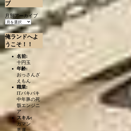
ブ
月別アーカイブ
俺ランドへよ
うこそ！！
名前:
十円玉
年齢:
おっさんざ
えもん
職業:
ITバキバキ
中年豚の死
骸エンジニ
ア
スキル:
ガマン
悪運