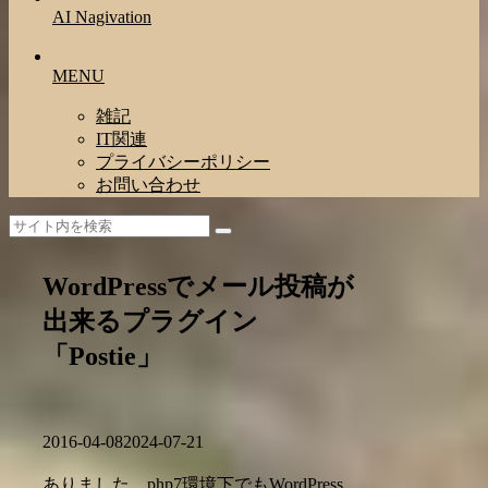
AI Nagivation
MENU
雑記
IT関連
プライバシーポリシー
お問い合わせ
WordPressでメール投稿が
出来るプラグイン
「Postie」
2016-04-08
2024-07-21
ありました、php7環境下でもWordPress