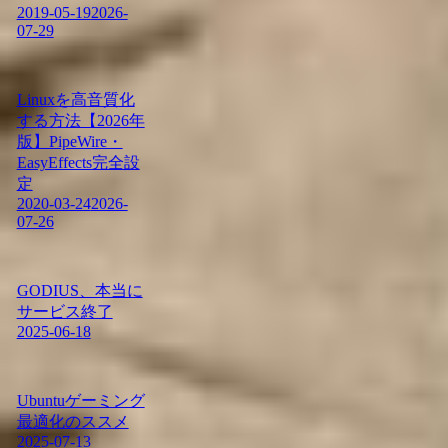
2019-05-19
2026-
07-29
Linuxを高音質化
する方法【2026年
版】PipeWire・
EasyEffects完全設
定
2020-03-24
2026-
07-26
GODIUS、本当に
サービス終了
2025-06-18
Ubuntuゲーミング
最適化のススメ
2025-07-13