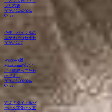
―スマホ対応・ア
プリ不要
2026-07-24
2026-
07-29
今年、バイタルの
波がえげつねえわ
2026-07-17
Windows版
Mirakurunの設定
に手間取ってたわ
けです。
2020-05-09
2024-
07-22
VLCのタイトルバ
ーの文字化けを直