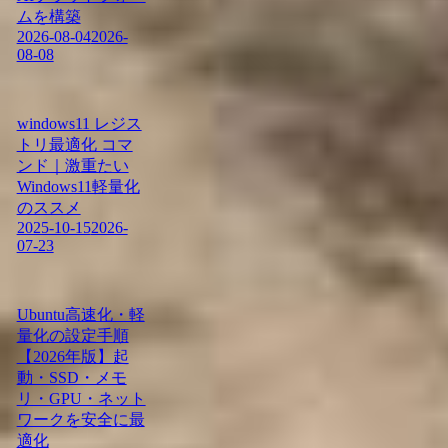
ムを構築
2026-08-04
2026-
08-08
windows11 レジス
トリ最適化 コマ
ンド｜激重たい
Windows11軽量化
のススメ
2025-10-15
2026-
07-23
Ubuntu高速化・軽
量化の設定手順
【2026年版】起
動・SSD・メモ
リ・GPU・ネット
ワークを安全に最
適化