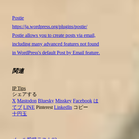
Postie
https://ja.wordpress.org/plugins/postie/
Postie allows you to create posts via email,
including many advanced features not found
in WordPress's default Post by Email feature.
関連
IP Tips
シェアする
X
Mastodon
Bluesky
Misskey
Facebook
は
てブ
LINE
Pinterest
LinkedIn
コピー
十円玉