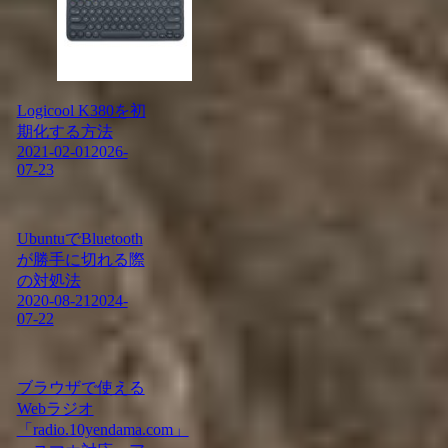
Logicool K380を初
期化する方法
2021-02-01
2026-
07-23
UbuntuでBluetooth
が勝手に切れる際
の対処法
2020-08-21
2024-
07-22
ブラウザで使える
Webラジオ
「radio.10yendama.com」