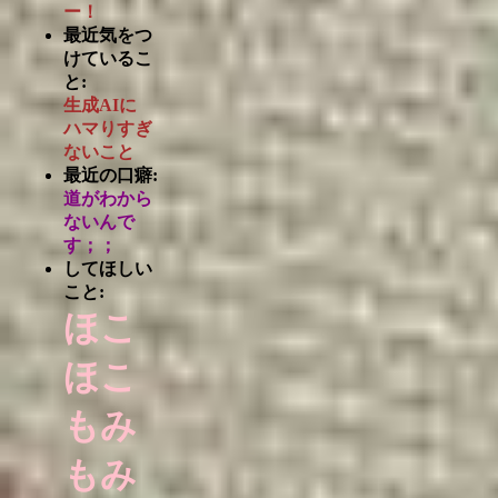
ー！
最近気をつ
けているこ
と:
生成AIに
ハマりすぎ
ないこと
最近の口癖:
道がわから
ないんで
す；；
してほしい
こと:
ほこ
ほこ
もみ
もみ