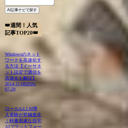
AI記事ナビで探す
👑週間！人気
記事TOP20👑
Windowsのネット
ワークを高速化す
る方法【イーサネ
ット設定で通信を
高速化も解説】
2014-11-08
2026-
07-29
ローカルLLM導
入実験が究極進化
｜軽量高速な自宅
AIプラットフォー