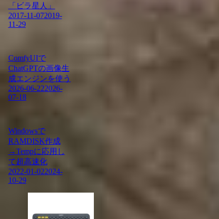
「ビラ星人」
2017-11-07
2019-
11-29
ComfyUIで
ChatGPTの画像生
成エンジンを使う
2026-06-22
2026-
07-18
Windowsで
RAMDISK作成
→Tempに応用し
て超高速化
2022-01-02
2024-
10-29