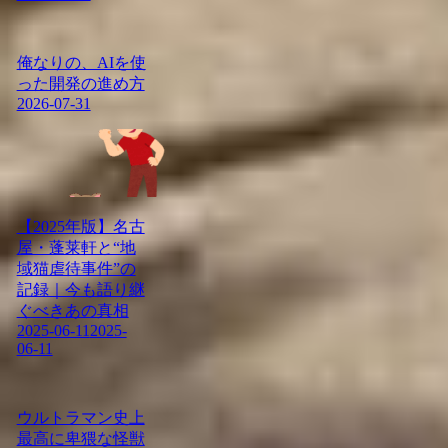
俺なりの、AIを使
った開発の進め方
2026-07-31
【2025年版】名古
屋・蓬莱軒と“地
域猫虐待事件”の
記録｜今も語り継
ぐべきあの真相
2025-06-11
2025-
06-11
ウルトラマン史上
最高に卑猥な怪獣