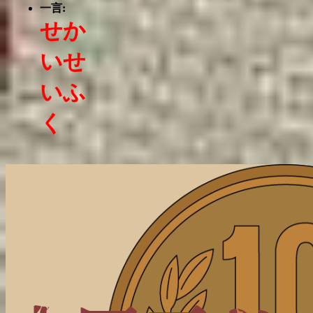
一言:
せか
いせ
いふ
く