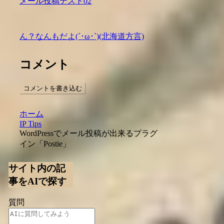
メール投稿テスト02
ん？なんもだよ(´･ω･`)(北海道方言)
コメント
コメントを書き込む
ホーム
IP Tips
WordPressでメール投稿が出来るプラグ
イン「Postie」
サイト内の記
事をAIで探す
質問