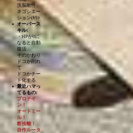
洗脳耐性
ネゴシエー
ション(ｷﾘｯ
オーバース
キル:
・HPが0に
なると自動
復活
そのかわり
ドコか削れ
て
ドコかチー
ト化する
最近ハマっ
てるもの:
プロテイ
ン！
オートミー
ル！
断捨離！
自作ルータ