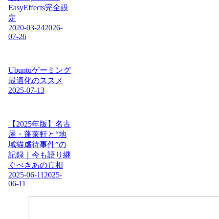
EasyEffects完全設
定
2020-03-24
2026-
07-26
Ubuntuゲーミング
最適化のススメ
2025-07-13
【2025年版】名古
屋・蓬莱軒と“地
域猫虐待事件”の
記録｜今も語り継
ぐべきあの真相
2025-06-11
2025-
06-11