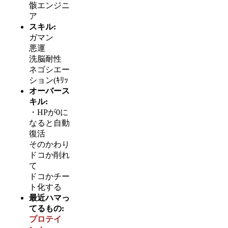
骸エンジニ
ア
スキル:
ガマン
悪運
洗脳耐性
ネゴシエー
ション(ｷﾘｯ
オーバース
キル:
・HPが0に
なると自動
復活
そのかわり
ドコか削れ
て
ドコかチー
ト化する
最近ハマっ
てるもの:
プロテイ