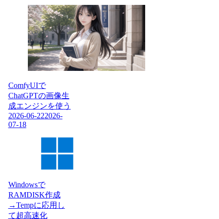
ComfyUIで
ChatGPTの画像生
成エンジンを使う
2026-06-22
2026-
07-18
Windowsで
RAMDISK作成
→Tempに応用し
て超高速化