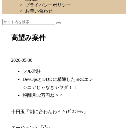
プライバシーポリシー
お問い合わせ
高望み案件
2026-05-30
フル常駐
DevOpsとDDDに精通したSREエン
ジニアじゃなきゃヤダ！！
報酬月52万円ね＾＾
十円玉「割に合わんわ＾＾(ﾀﾞｽﾝｯｯｯ」
エージェント「💦」