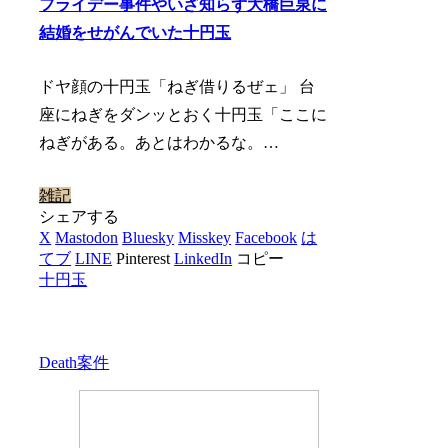
フライデー事件やいざ知らず大橋巨泉に
結婚をせがんでいた十円玉
ドヤ顔の十円玉「ねぎ借りるぜェ」 台
座にねぎをダンッとおく十円玉「ここに
ねぎがある。あとはわかるな。…
雑記
シェアする
X
Mastodon
Bluesky
Misskey
Facebook
は
てブ
LINE
Pinterest
LinkedIn
コピー
十円玉
Death案件