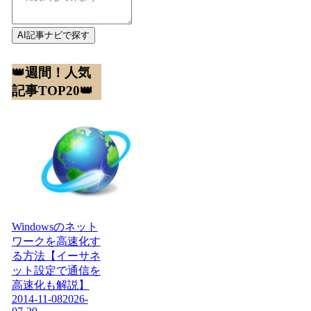
AI記事ナビで探す
👑週間！人気
記事TOP20👑
Windowsのネット
ワークを高速化す
る方法【イーサネ
ット設定で通信を
高速化も解説】
2014-11-08
2026-