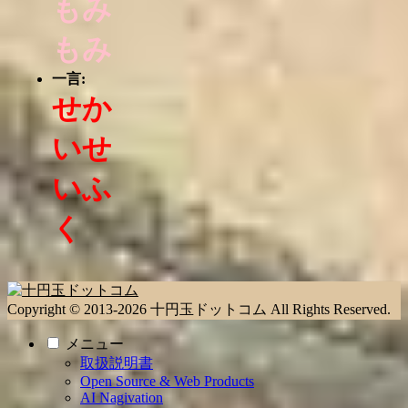
もみ
もみ
一言:
せか
いせ
いふ
く
Copyright © 2013-2026 十円玉ドットコム All Rights Reserved.
メニュー
取扱説明書
Open Source & Web Products
AI Nagivation