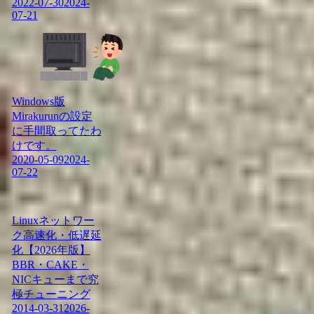
2022-07-30
2024-
07-21
Windows版
Mirakurunの設定
に手間取ってたわ
けです。
2020-05-09
2024-
07-22
Linuxネットワー
ク高速化・低遅延
化【2026年版】
BBR・CAKE・
NICキューまで究
極チューニング
2014-03-31
2026-