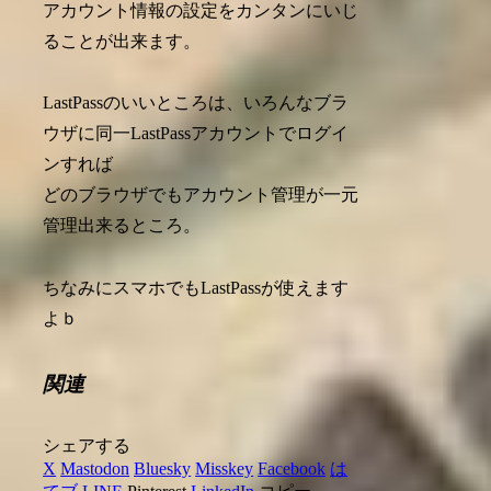
アカウント情報の設定をカンタンにいじ
ることが出来ます。
LastPassのいいところは、いろんなブラ
ウザに同一LastPassアカウントでログイ
ンすれば
どのブラウザでもアカウント管理が一元
管理出来るところ。
ちなみにスマホでもLastPassが使えます
よｂ
関連
シェアする
X
Mastodon
Bluesky
Misskey
Facebook
は