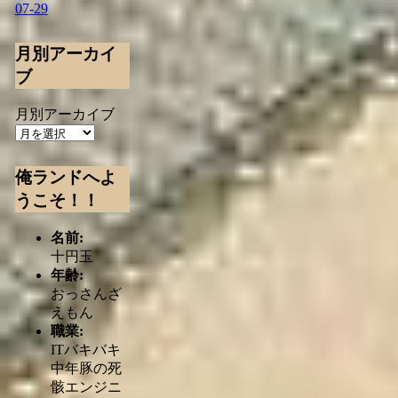
07-29
月別アーカイ
ブ
月別アーカイブ
俺ランドへよ
うこそ！！
名前:
十円玉
年齢:
おっさんざ
えもん
職業:
ITバキバキ
中年豚の死
骸エンジニ