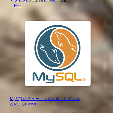
てブ
LINE
Pinterest
LinkedIn
コピー
十円玉
MySQLのチューニングを補助してくれ
るMySQLTuner