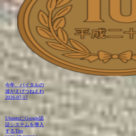
今年、バイタルの
波がえげつねえわ
2026-07-17
UbuntuにGoogle認
証システムを導入
するTips