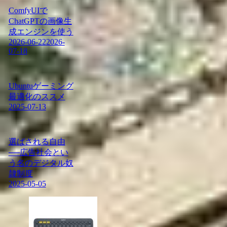
ComfyUIで
ChatGPTの画像生
成エンジンを使う
2026-06-22
2026-
07-18
Ubuntuゲーミング
最適化のススメ
2025-07-13
選ばされる自由
──広告社会とい
う名のデジタル奴
隷制度
2025-05-05