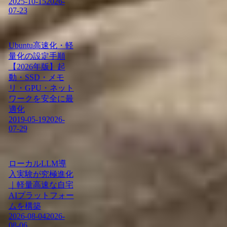
2025-10-15
2026-
07-23
Ubuntu高速化・軽
量化の設定手順
【2026年版】起
動・SSD・メモ
リ・GPU・ネット
ワークを安全に最
適化
2019-05-19
2026-
07-29
ローカルLLM導
入実験が究極進化
｜軽量高速な自宅
AIプラットフォー
ムを構築
2026-08-04
2026-
08-06