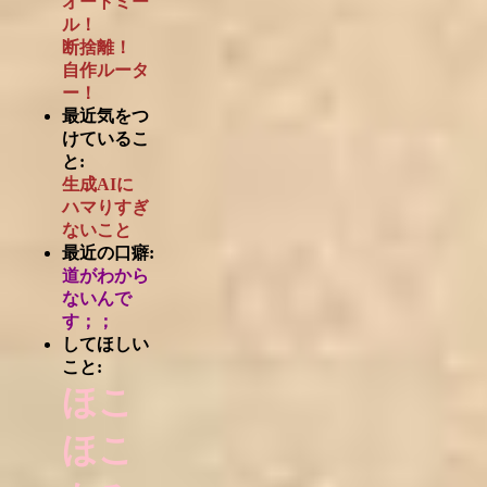
オートミー
ル！
断捨離！
自作ルータ
ー！
最近気をつ
けているこ
と:
生成AIに
ハマりすぎ
ないこと
最近の口癖:
道がわから
ないんで
す；；
してほしい
こと:
ほこ
ほこ