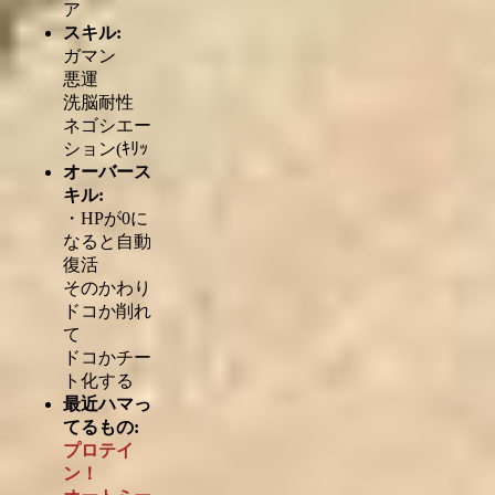
ア
スキル:
ガマン
悪運
洗脳耐性
ネゴシエー
ション(ｷﾘｯ
オーバース
キル:
・HPが0に
なると自動
復活
そのかわり
ドコか削れ
て
ドコかチー
ト化する
最近ハマっ
てるもの:
プロテイ
ン！