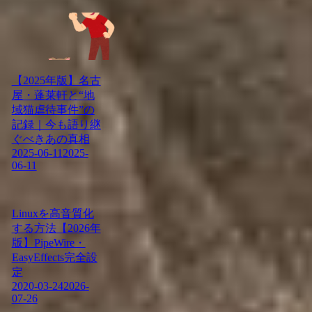
【2025年版】名古
屋・蓬莱軒と“地
域猫虐待事件”の
記録｜今も語り継
ぐべきあの真相
2025-06-11
2025-
06-11
Linuxを高音質化
する方法【2026年
版】PipeWire・
EasyEffects完全設
定
2020-03-24
2026-
07-26