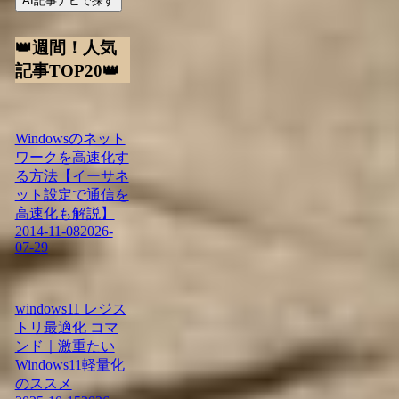
AI記事ナビで探す
👑週間！人気
記事TOP20👑
Windowsのネット
ワークを高速化す
る方法【イーサネ
ット設定で通信を
高速化も解説】
2014-11-08
2026-
07-29
windows11 レジス
トリ最適化 コマ
ンド｜激重たい
Windows11軽量化
のススメ