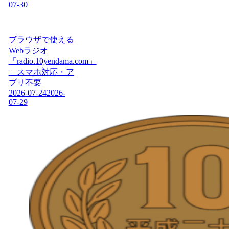
07-30
ブラウザで使える
Webラジオ
「radio.10yendama.com」
―スマホ対応・ア
プリ不要
2026-07-24
2026-
07-29