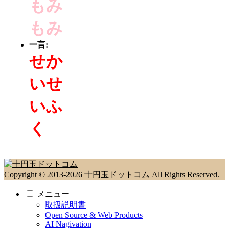
もみ
もみ
一言:
せか
いせ
いふ
く
Copyright © 2013-2026 十円玉ドットコム All Rights Reserved.
メニュー
取扱説明書
Open Source & Web Products
AI Nagivation