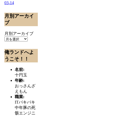
03-14
月別アーカイ
ブ
月別アーカイブ
俺ランドへよ
うこそ！！
名前:
十円玉
年齢:
おっさんざ
えもん
職業:
ITバキバキ
中年豚の死
骸エンジニ