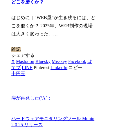
どこを磨くか？
はじめに｜"WEB屋"が生き残るには、ど
こを磨くか？ 2025年、WEB制作の現場
は大きく変わった。…
雑記
シェアする
X
Mastodon
Bluesky
Misskey
Facebook
は
てブ
LINE
Pinterest
LinkedIn
コピー
十円玉
痔が再発した(‘A`；；
ハードウェアモニタリングツール Munin
2.0.25 リリース