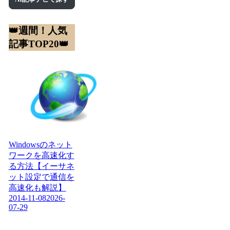
👑週間！人気
記事TOP20👑
Windowsのネット
ワークを高速化す
る方法【イーサネ
ット設定で通信を
高速化も解説】
2014-11-08
2026-
07-29