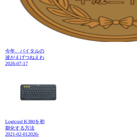
今年、バイタルの
波がえげつねえわ
2026-07-17
Logicool K380を初
期化する方法
2021-02-01
2026-