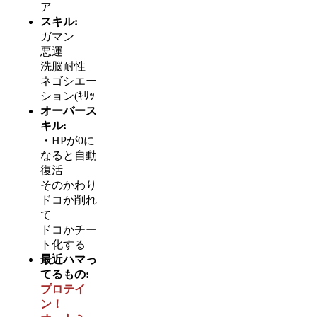
ア
スキル:
ガマン
悪運
洗脳耐性
ネゴシエー
ション(ｷﾘｯ
オーバース
キル:
・HPが0に
なると自動
復活
そのかわり
ドコか削れ
て
ドコかチー
ト化する
最近ハマっ
てるもの:
プロテイ
ン！