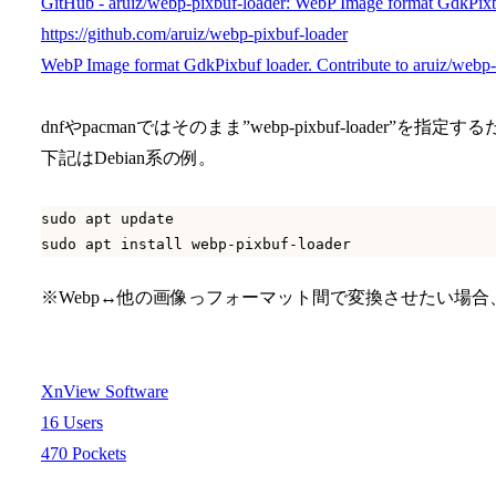
GitHub - aruiz/webp-pixbuf-loader: WebP Image format GdkPixb
https://github.com/aruiz/webp-pixbuf-loader
WebP Image format GdkPixbuf loader. Contribute to aruiz/webp-
dnfやpacmanではそのまま”webp-pixbuf-loader”を指定す
下記はDebian系の例。
sudo apt update

※Webp↔他の画像っフォーマット間で変換させたい場合、X
XnView Software
16 Users
470 Pockets