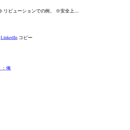
ディストリビューションでの例。 ※安全上…
LinkedIn
コピー
ミ：俺