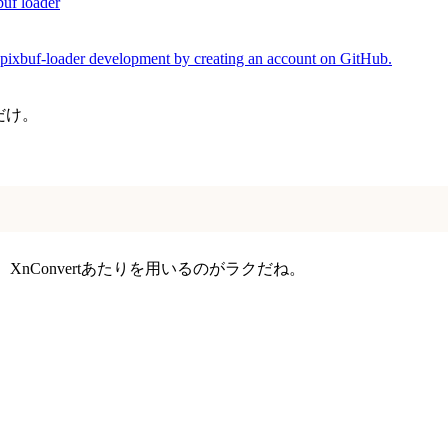
uf loader
pixbuf-loader development by creating an account on GitHub.
るだけ。
nConvertあたりを用いるのがラクだね。