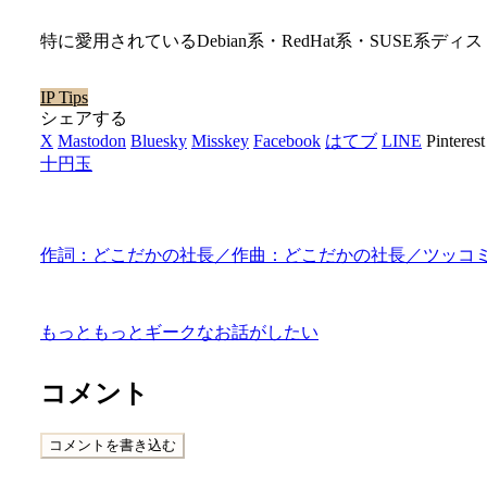
特に愛用されているDebian系・RedHat系・SUSE系
IP Tips
シェアする
X
Mastodon
Bluesky
Misskey
Facebook
はてブ
LINE
Pinterest
十円玉
作詞：どこだかの社長／作曲：どこだかの社長／ツッコ
もっともっとギークなお話がしたい
コメント
コメントを書き込む