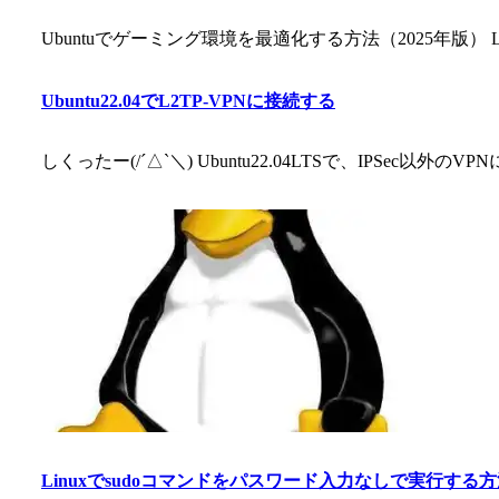
Ubuntuでゲーミング環境を最適化する方法（2025年版）
Ubuntu22.04でL2TP-VPNに接続する
しくったー(/´△`＼) Ubuntu22.04LTSで、IPSec以外
Linuxでsudoコマンドをパスワード入力なしで実行する