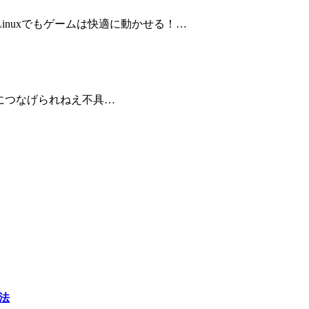
 Linuxでもゲームは快適に動かせる！…
のVPNにつなげられねえ不具…
方法