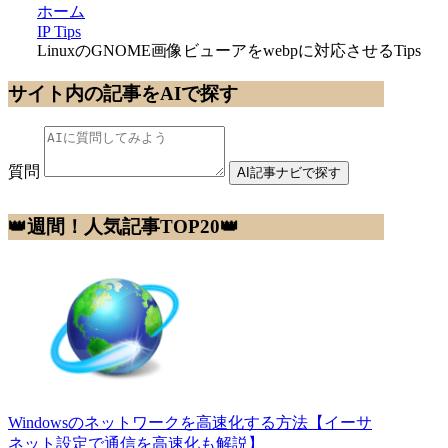
ホーム
IP Tips
LinuxのGNOME画像ビューアをwebpに対応させるTips
サイト内の記事をAIで探す
質問
AI記事ナビで探す
👑週間！人気記事TOP20👑
Windowsのネットワークを高速化する方法【イーサ
ネット設定で通信を高速化も解説】