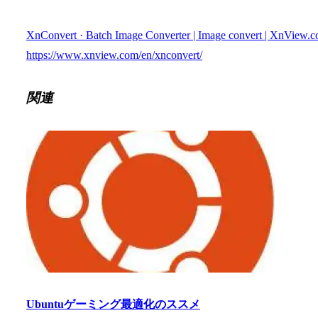
XnConvert · Batch Image Converter | Image convert | XnView.
https://www.xnview.com/en/xnconvert/
関連
Ubuntuゲーミング最適化のススメ