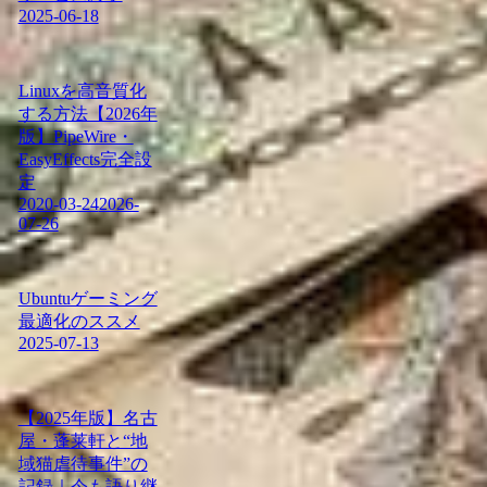
2025-06-18
Linuxを高音質化
する方法【2026年
版】PipeWire・
EasyEffects完全設
定
2020-03-24
2026-
07-26
Ubuntuゲーミング
最適化のススメ
2025-07-13
【2025年版】名古
屋・蓬莱軒と“地
域猫虐待事件”の
記録｜今も語り継