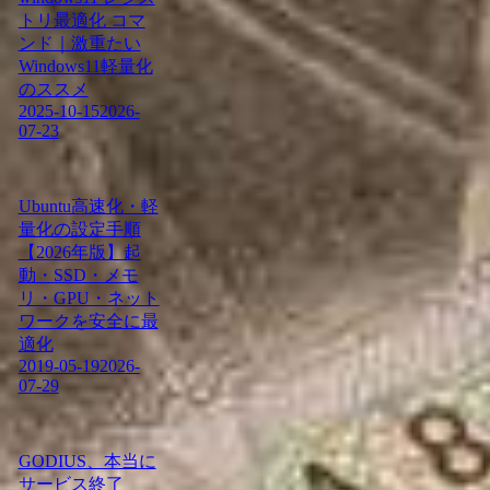
トリ最適化 コマ
ンド｜激重たい
Windows11軽量化
のススメ
2025-10-15
2026-
07-23
Ubuntu高速化・軽
量化の設定手順
【2026年版】起
動・SSD・メモ
リ・GPU・ネット
ワークを安全に最
適化
2019-05-19
2026-
07-29
GODIUS、本当に
サービス終了