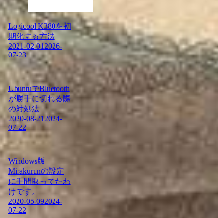
Logicool K380を初
期化する方法
2021-02-01
2026-
07-23
UbuntuでBluetooth
が勝手に切れる際
の対処法
2020-08-21
2024-
07-22
Windows版
Mirakurunの設定
に手間取ってたわ
けです。
2020-05-09
2024-
07-22