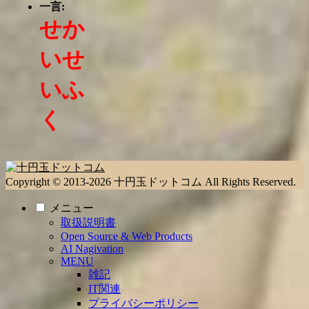
一言:
せか
いせ
いふ
く
Copyright © 2013-2026 十円玉ドットコム All Rights Reserved.
メニュー
取扱説明書
Open Source & Web Products
AI Nagivation
MENU
雑記
IT関連
プライバシーポリシー