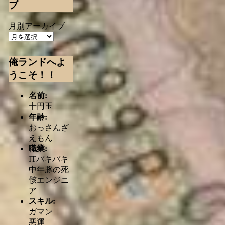
ブ
月別アーカイブ
俺ランドへよ
うこそ！！
名前:
十円玉
年齢:
おっさんざ
えもん
職業:
ITバキバキ
中年豚の死
骸エンジニ
ア
スキル:
ガマン
悪運