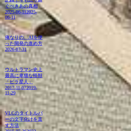
ぐべきあの真相
2025-06-11
2025-
06-11
俺なりの、AIを使
った開発の進め方
2026-07-31
ウルトラマン史上
最高に卑猥な怪獣
「ビラ星人」
2017-11-07
2019-
11-29
VLCのタイトルバ
ーの文字化けを直
す方法