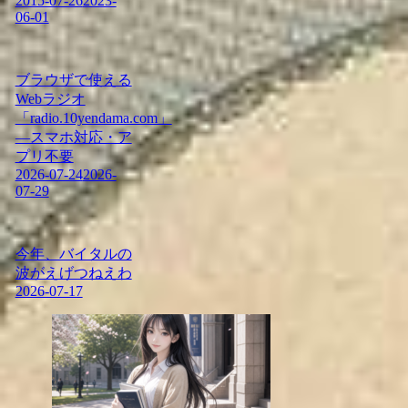
2015-07-26
2023-
06-01
ブラウザで使える
Webラジオ
「radio.10yendama.com」
―スマホ対応・ア
プリ不要
2026-07-24
2026-
07-29
今年、バイタルの
波がえげつねえわ
2026-07-17