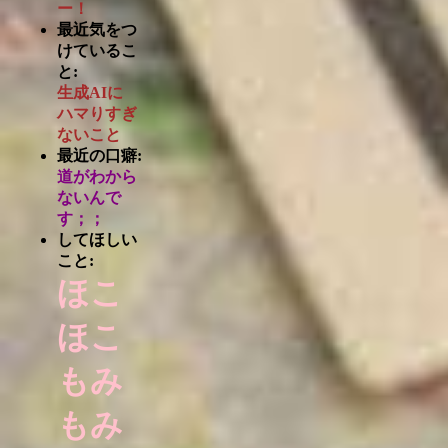
ー！
最近気をつ
けているこ
と:
生成AIに
ハマりすぎ
ないこと
最近の口癖:
道がわから
ないんで
す；；
してほしい
こと:
ほこ
ほこ
もみ
もみ