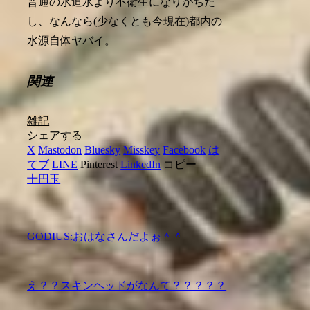
普通の水道水より不衛生になりがちだ
し、なんなら(少なくとも今現在)都内の
水源自体ヤバイ。
関連
雑記
シェアする
X
Mastodon
Bluesky
Misskey
Facebook
は
てブ
LINE
Pinterest
LinkedIn
コピー
十円玉
GODIUS:おはなさんだよぉ＾＾
え？？スキンヘッドがなんて？？？？？