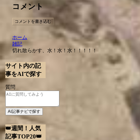
コメント
コメントを書き込む
ホーム
雑記
切れ散らかす、水！水！水！！！！！
サイト内の記
事をAIで探す
質問
AI記事ナビで探す
👑週間！人気
記事TOP20👑