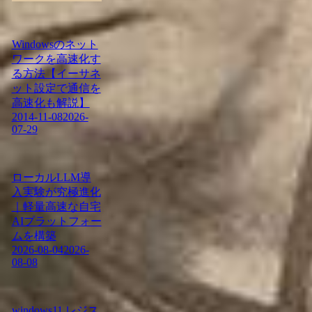
Windowsのネット
ワークを高速化す
る方法【イーサネ
ット設定で通信を
高速化も解説】
2014-11-08
2026-
07-29
ローカルLLM導
入実験が究極進化
｜軽量高速な自宅
AIプラットフォー
ムを構築
2026-08-04
2026-
08-08
windows11 レジス