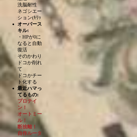
洗脳耐性
ネゴシエー
ション(ｷﾘｯ
オーバース
キル:
・HPが0に
なると自動
復活
そのかわり
ドコか削れ
て
ドコかチー
ト化する
最近ハマっ
てるもの:
プロテイ
ン！
オートミー
ル！
断捨離！
自作ルータ