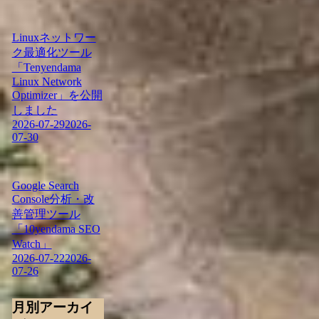
Linuxネットワー
ク最適化ツール
「Tenyendama
Linux Network
Optimizer」を公開
しました
2026-07-29
2026-
07-30
Google Search
Console分析・改
善管理ツール
「10yendama SEO
Watch」
2026-07-22
2026-
07-26
月別アーカイ