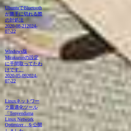
UbuntuでBluetooth
が勝手に切れる際
の対処法
2020-08-21
2024-
07-22
Windows版
Mirakurunの設定
に手間取ってたわ
けです。
2020-05-09
2024-
07-22
Linuxネットワー
ク最適化ツール
「Tenyendama
Linux Network
Optimizer」を公開
しました