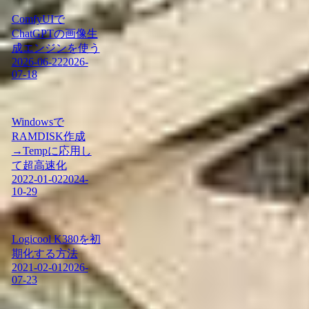
ComfyUIで
ChatGPTの画像生
成エンジンを使う
2026-06-22
2026-
07-18
Windowsで
RAMDISK作成
→Tempに応用し
て超高速化
2022-01-02
2024-
10-29
Logicool K380を初
期化する方法
2021-02-01
2026-
07-23