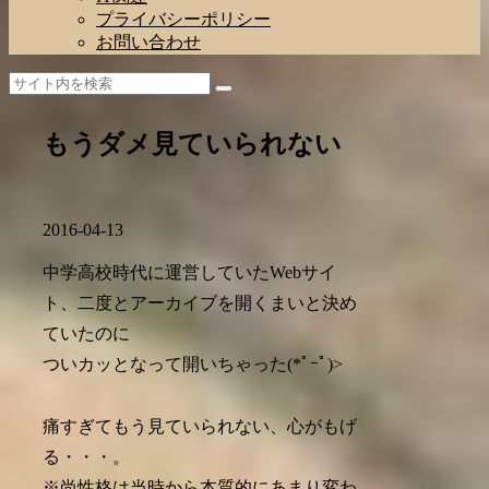
プライバシーポリシー
お問い合わせ
もうダメ見ていられない
2016-04-13
中学高校時代に運営していたWebサイ
ト、二度とアーカイブを開くまいと決め
ていたのに
ついカッとなって開いちゃった(*ﾟｰﾟ)>
痛すぎてもう見ていられない、心がもげ
る・・・。
※尚性格は当時から本質的にあまり変わ