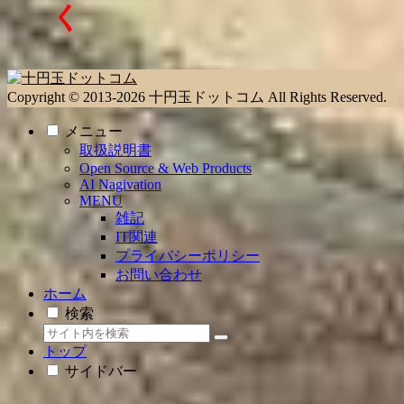
く
Copyright © 2013-2026 十円玉ドットコム All Rights Reserved.
メニュー
取扱説明書
Open Source & Web Products
AI Nagivation
MENU
雑記
IT関連
プライバシーポリシー
お問い合わせ
ホーム
検索
トップ
サイドバー