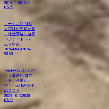
2014-11-08
2026-
07-29
ローカルLLM導
入実験が究極進化
｜軽量高速な自宅
AIプラットフォー
ムを構築
2026-08-04
2026-
08-08
windows11 レジス
トリ最適化 コマ
ンド｜激重たい
Windows11軽量化
のススメ
2025-10-15
2026-
07-23