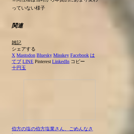
っていない様子
関連
雑記
シェアする
X
Mastodon
Bluesky
Misskey
Facebook
は
てブ
LINE
Pinterest
LinkedIn
コピー
十円玉
伯方の塩の伯方塩業さん、ごめんなさ