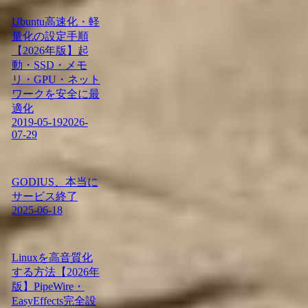
Ubuntu高速化・軽
量化の設定手順
【2026年版】起
動・SSD・メモ
リ・GPU・ネット
ワークを安全に最
適化
2019-05-19
2026-
07-29
GODIUS、本当に
サービス終了
2025-06-18
Linuxを高音質化
する方法【2026年
版】PipeWire・
EasyEffects完全設