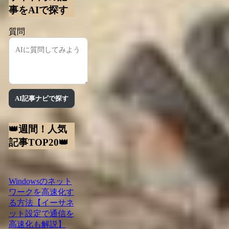
事をAIで探す
質問
AI記事ナビで探す
👑週間！人気
記事TOP20👑
Windowsのネット
ワークを高速化す
る方法【イーサネ
ット設定で通信を
高速化も解説】