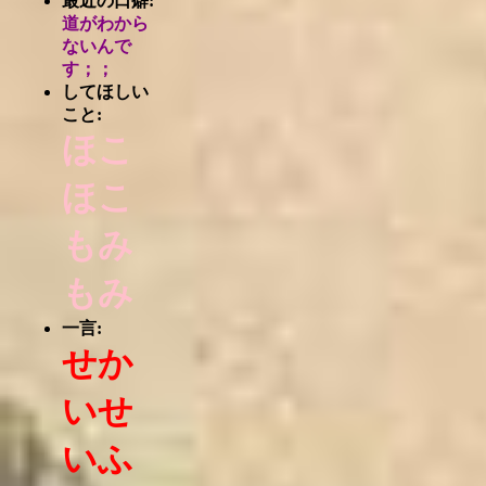
最近の口癖:
道がわから
ないんで
す；；
してほしい
こと:
ほこ
ほこ
もみ
もみ
一言:
せか
いせ
いふ