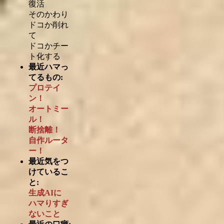
復活
そのかわり
ドコか削れ
て
ドコかチー
ト化する
最近ハマっ
てるもの:
プロテイ
ン！
オートミー
ル！
断捨離！
自作ルータ
ー！
最近気をつ
けているこ
と:
生成AIに
ハマりすぎ
ないこと