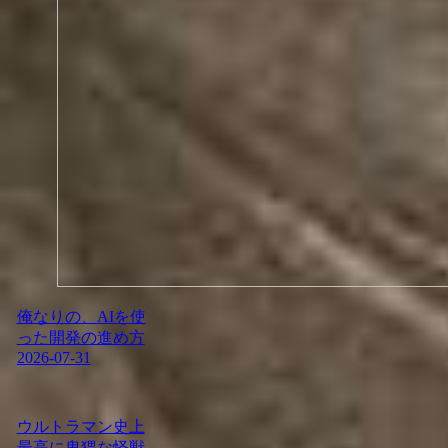
俺なりの、AIを使
った開発の進め方
2026-07-31
ウルトラマン史上
最高に卑猥な怪獣