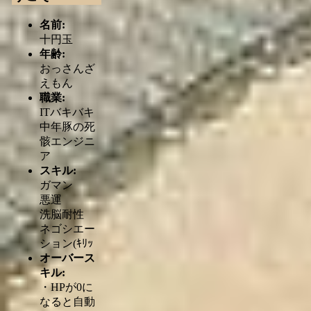
名前:
十円玉
年齢:
おっさんざ
えもん
職業:
ITバキバキ
中年豚の死
骸エンジニ
ア
スキル:
ガマン
悪運
洗脳耐性
ネゴシエー
ション(ｷﾘｯ
オーバース
キル:
・HPが0に
なると自動