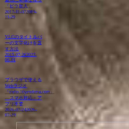
「ビラ星人」
2017-11-07
2019-
11-29
VLCのタイトルバ
ーの文字化けを直
す方法
2015-07-26
2023-
06-01
ブラウザで使える
Webラジオ
「radio.10yendama.com」
―スマホ対応・ア
プリ不要
2026-07-24
2026-
07-29