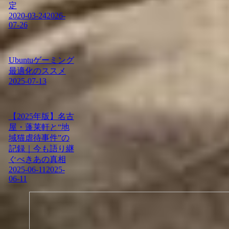
定
2020-03-24
2026-
07-26
Ubuntuゲーミング
最適化のススメ
2025-07-13
【2025年版】名古
屋・蓬莱軒と“地
域猫虐待事件”の
記録｜今も語り継
ぐべきあの真相
2025-06-11
2025-
06-11