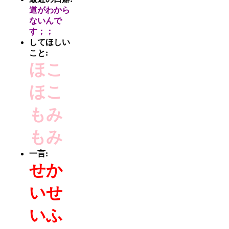
道がわから
ないんで
す；；
してほしい
こと:
ほこ
ほこ
もみ
もみ
一言:
せか
いせ
いふ