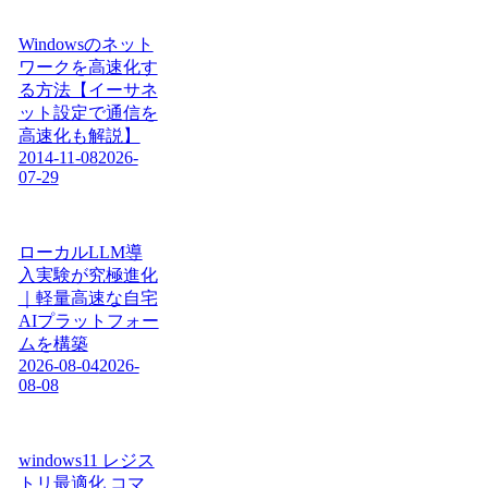
Windowsのネット
ワークを高速化す
る方法【イーサネ
ット設定で通信を
高速化も解説】
2014-11-08
2026-
07-29
ローカルLLM導
入実験が究極進化
｜軽量高速な自宅
AIプラットフォー
ムを構築
2026-08-04
2026-
08-08
windows11 レジス
トリ最適化 コマ