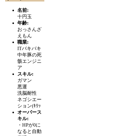
名前:
十円玉
年齢:
おっさんざ
えもん
職業:
ITバキバキ
中年豚の死
骸エンジニ
ア
スキル:
ガマン
悪運
洗脳耐性
ネゴシエー
ション(ｷﾘｯ
オーバース
キル:
・HPが0に
なると自動