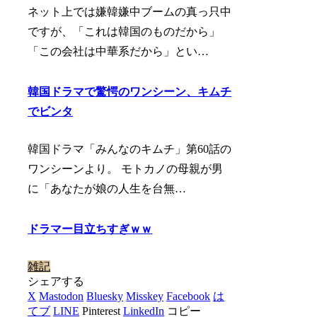
ネット上では嫌韓嫌中ブームの真っ只中
ですが、「これは韓国のものだから」
「この会社は中華系だから」とい…
韓国ドラマで驚愕のワンシーン、キムチ
でビンタ
韓国ドラマ「みんなのキムチ」第60話の
ワンシーンより。 モトカノの母親が男
に「あなたが娘の人生を台無…
ドラマー目立ちすぎｗｗ
雑記
シェアする
X
Mastodon
Bluesky
Misskey
Facebook
は
てブ
LINE
Pinterest
LinkedIn
コピー