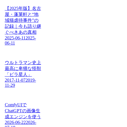
【2025年版】名古
屋・蓬莱軒と“地
域猫虐待事件”の
記録｜今も語り継
ぐべきあの真相
2025-06-11
2025-
06-11
ウルトラマン史上
最高に卑猥な怪獣
「ビラ星人」
2017-11-07
2019-
11-29
ComfyUIで
ChatGPTの画像生
成エンジンを使う
2026-06-22
2026-