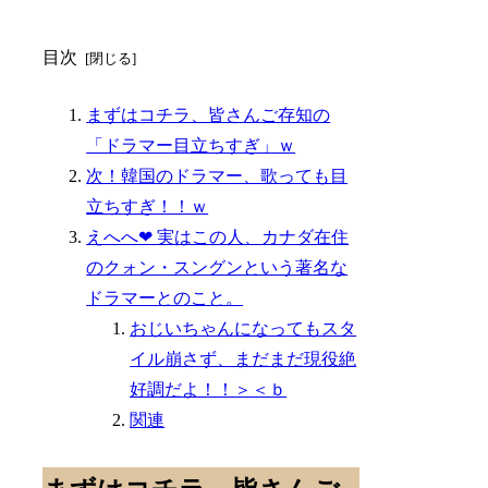
目次
まずはコチラ、皆さんご存知の
「ドラマー目立ちすぎ」ｗ
次！韓国のドラマー、歌っても目
立ちすぎ！！ｗ
えへへ❤ 実はこの人、カナダ在住
のクォン・スングンという著名な
ドラマーとのこと。
おじいちゃんになってもスタ
イル崩さず、まだまだ現役絶
好調だよ！！＞＜ｂ
関連