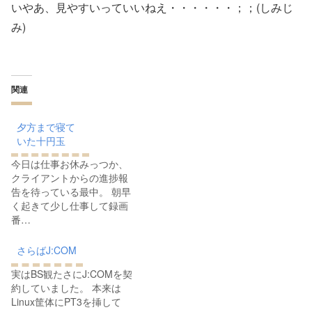
いやあ、見やすいっていいねえ・・・・・・；；(しみじ
み)
関連
夕方まで寝て
いた十円玉
今日は仕事お休みっつか、
クライアントからの進捗報
告を待っている最中。 朝早
く起きて少し仕事して録画
番…
さらばJ:COM
実はBS観たさにJ:COMを契
約していました。 本来は
Linux筐体にPT3を挿して