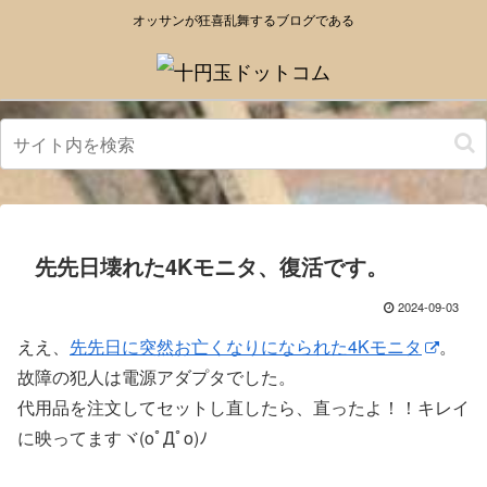
オッサンが狂喜乱舞するブログである
先先日壊れた4Kモニタ、復活です。
2024-09-03
ええ、
先先日に突然お亡くなりになられた4Kモニタ
。
故障の犯人は電源アダプタでした。
代用品を注文してセットし直したら、直ったよ！！キレイ
に映ってますヾ(oﾟДﾟo)ﾉ