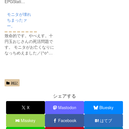
EPGStati…
モニタが壊れ
ちまったァ
ー。
致命的です。やべえす。十
円玉おじさんの死活問題で
す。 モニタがお亡くなりに
なっちめえました／(^o^…
雑記
シェアする
X
Mastodon
Bluesky
Misskey
Facebook
はてブ