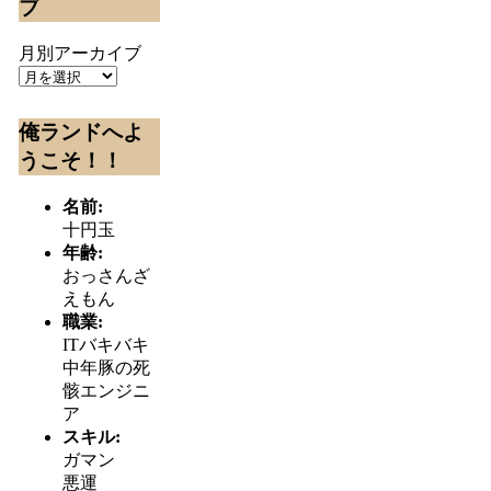
ブ
月別アーカイブ
俺ランドへよ
うこそ！！
名前:
十円玉
年齢:
おっさんざ
えもん
職業:
ITバキバキ
中年豚の死
骸エンジニ
ア
スキル:
ガマン
悪運