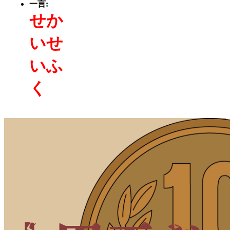
一言:
せか
いせ
いふ
く