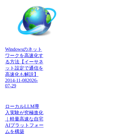
Windowsのネット
ワークを高速化す
る方法【イーサネ
ット設定で通信を
高速化も解説】
2014-11-08
2026-
07-29
ローカルLLM導
入実験が究極進化
｜軽量高速な自宅
AIプラットフォー
ムを構築