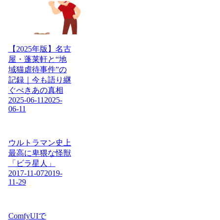
【2025年版】名古
屋・蓬莱軒と“地
域猫虐待事件”の
記録｜今も語り継
ぐべきあの真相
2025-06-11
2025-
06-11
ウルトラマン史上
最高に卑猥な怪獣
「ビラ星人」
2017-11-07
2019-
11-29
ComfyUIで