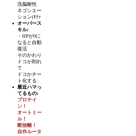
洗脳耐性
ネゴシエー
ション(ｷﾘｯ
オーバース
キル:
・HPが0に
なると自動
復活
そのかわり
ドコか削れ
て
ドコかチー
ト化する
最近ハマっ
てるもの:
プロテイ
ン！
オートミー
ル！
断捨離！
自作ルータ