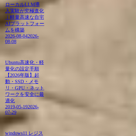
ローカルLLM導
入実験が究極進化
｜軽量高速な自宅
AIプラットフォー
ムを構築
2026-08-04
2026-
08-08
Ubuntu高速化・軽
量化の設定手順
【2026年版】起
動・SSD・メモ
リ・GPU・ネット
ワークを安全に最
適化
2019-05-19
2026-
07-29
windows11 レジス