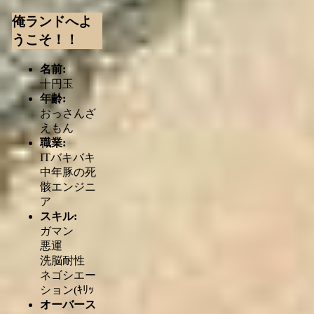
俺ランドへよ
うこそ！！
名前:
十円玉
年齢:
おっさんざ
えもん
職業:
ITバキバキ
中年豚の死
骸エンジニ
ア
スキル:
ガマン
悪運
洗脳耐性
ネゴシエー
ション(ｷﾘｯ
オーバース