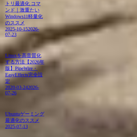
トリ最適化 コマ
ンド｜激重たい
Windows11軽量化
のススメ
2025-10-15
2026-
07-23
Linuxを高音質化
する方法【2026年
版】PipeWire・
EasyEffects完全設
定
2020-03-24
2026-
07-26
Ubuntuゲーミング
最適化のススメ
2025-07-13