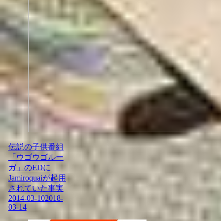
伝説の子供番組
「ウゴウゴルー
ガ」のEDに
Jamiroquaiが起用
されていた事実
2014-03-10
2018-
03-14