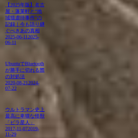
【2025年版】名古
屋・蓬莱軒と“地
域猫虐待事件”の
記録｜今も語り継
ぐべきあの真相
2025-06-11
2025-
06-11
UbuntuでBluetooth
が勝手に切れる際
の対処法
2020-08-21
2024-
07-22
ウルトラマン史上
最高に卑猥な怪獣
「ビラ星人」
2017-11-07
2019-
11-29