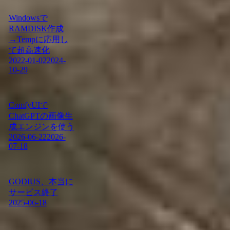
Windowsで
RAMDISK作成
→Tempに応用し
て超高速化
2022-01-02
2024-
10-29
ComfyUIで
ChatGPTの画像生
成エンジンを使う
2026-06-22
2026-
07-18
GODIUS、本当に
サービス終了
2025-06-18