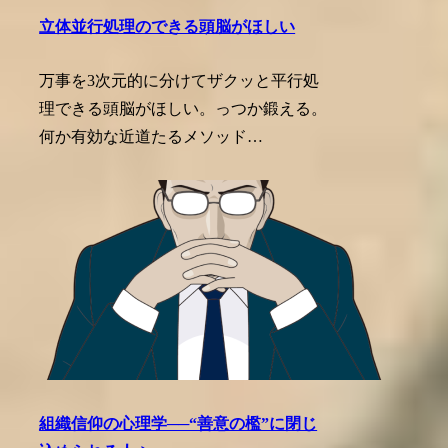
立体並行処理のできる頭脳がほしい
万事を3次元的に分けてザクッと平行処
理できる頭脳がほしい。っつか鍛える。
何か有効な近道たるメソッド…
組織信仰の心理学──“善意の檻”に閉じ