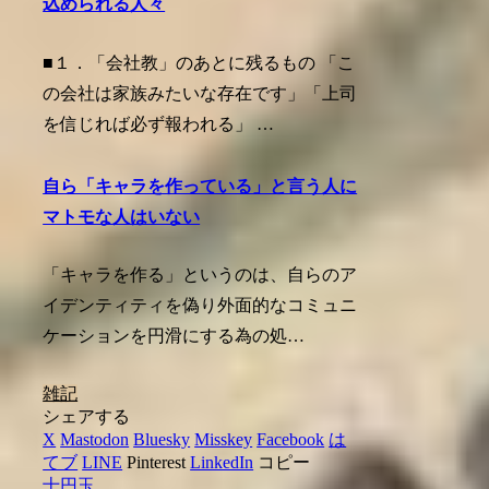
込められる人々
■１．「会社教」のあとに残るもの 「こ
の会社は家族みたいな存在です」「上司
を信じれば必ず報われる」 …
自ら「キャラを作っている」と言う人に
マトモな人はいない
「キャラを作る」というのは、自らのア
イデンティティを偽り外面的なコミュニ
ケーションを円滑にする為の処…
雑記
シェアする
X
Mastodon
Bluesky
Misskey
Facebook
は
てブ
LINE
Pinterest
LinkedIn
コピー
十円玉