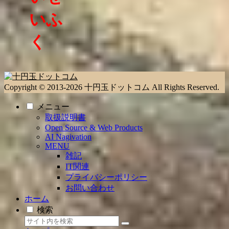
いふ
く
Copyright © 2013-2026 十円玉ドットコム All Rights Reserved.
メニュー
取扱説明書
Open Source & Web Products
AI Nagivation
MENU
雑記
IT関連
プライバシーポリシー
お問い合わせ
ホーム
検索