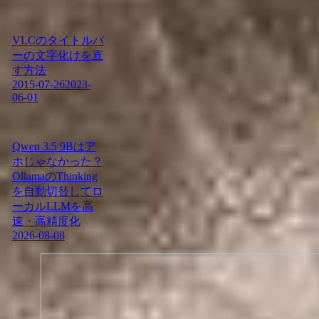
VLCのタイトルバ
ーの文字化けを直
す方法
2015-07-26
2023-
06-01
Qwen 3.5 9Bはア
ホじゃなかった？
OllamaのThinking
を自動切替してロ
ーカルLLMを高
速・高精度化
2026-08-08