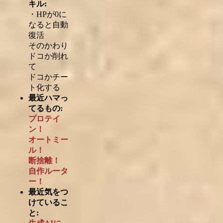
キル:
・HPが0に
なると自動
復活
そのかわり
ドコか削れ
て
ドコかチー
ト化する
最近ハマっ
てるもの:
プロテイ
ン！
オートミー
ル！
断捨離！
自作ルータ
ー！
最近気をつ
けているこ
と: