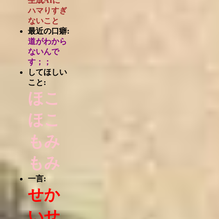
生成AIに
ハマりすぎ
ないこと
最近の口癖:
道がわから
ないんで
す；；
してほしい
こと:
ほこ
ほこ
もみ
もみ
一言:
せか
いせ