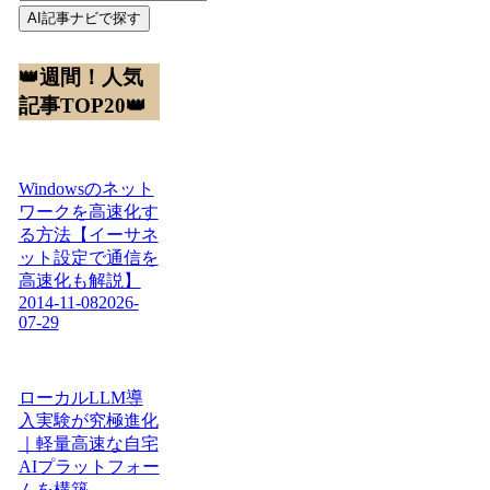
AI記事ナビで探す
👑週間！人気
記事TOP20👑
Windowsのネット
ワークを高速化す
る方法【イーサネ
ット設定で通信を
高速化も解説】
2014-11-08
2026-
07-29
ローカルLLM導
入実験が究極進化
｜軽量高速な自宅
AIプラットフォー
ムを構築