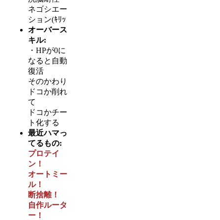
ネゴシエー
ション(ｷﾘｯ
オーバース
キル:
・HPが0に
なると自動
復活
そのかわり
ドコか削れ
て
ドコかチー
ト化する
最近ハマっ
てるもの:
プロテイ
ン！
オートミー
ル！
断捨離！
自作ルータ
ー！