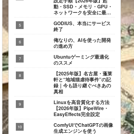
設定手順【2026年版】起
動・SSD・メモリ・GPU・
ネットワークを安全に最適
化
GODIUS、本当にサービス
終了
俺なりの、AIを使った開発
の進め方
Ubuntuゲーミング最適化
のススメ
【2025年版】名古屋・蓬莱
軒と“地域猫虐待事件”の記
録｜今も語り継ぐべきあの
真相
Linuxを高音質化する方法
【2026年版】PipeWire・
EasyEffects完全設定
ComfyUIでChatGPTの画像
生成エンジンを使う