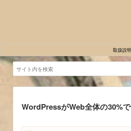
取扱説
WordPressがWeb全体の