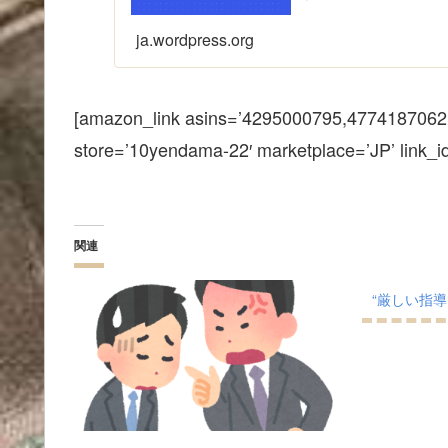
ja.wordpress.org
[amazon_link asins=’4295000795,4774187062
store=’10yendama-22′ marketplace=’JP’ link_
関連
“厳しい指