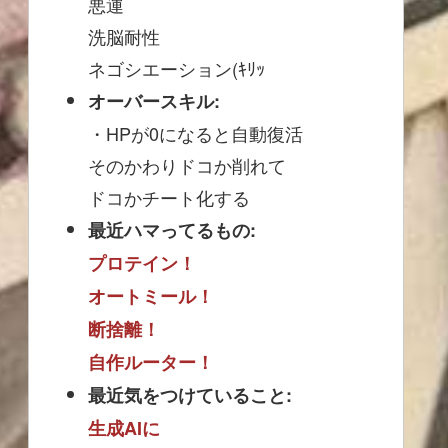
悪運
洗脳耐性
ネゴシエーション(ｷﾘｯ
オーバースキル:
・HPが0になると自動復活
そのかわりドコか削れて
ドコかチート化する
最近ハマってるもの:
プロテイン！
オートミール！
断捨離！
自作ルーター！
最近気をつけていること:
生成AIに