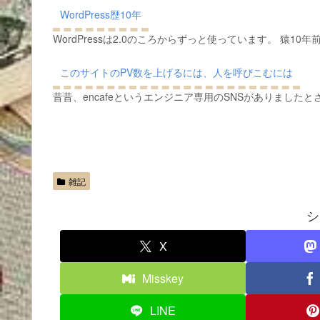
WordPress歴10年
WordPressは2.0のころからずっと使っています。 猿1
このサイトのPV数を上げるには、人を呼びこむには
昔昔、encafeというエンジニア専用のSNSがありました
雑記
シ
X
Misskey
LINE