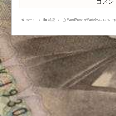
コメン
ホーム
雑記
WordPressがWeb全体の3