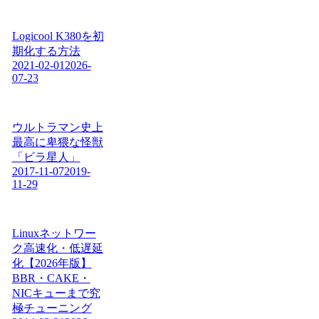
Logicool K380を初
期化する方法
2021-02-01
2026-
07-23
ウルトラマン史上
最高に卑猥な怪獣
「ビラ星人」
2017-11-07
2019-
11-29
Linuxネットワー
ク高速化・低遅延
化【2026年版】
BBR・CAKE・
NICキューまで究
極チューニング