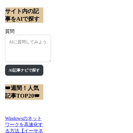
サイト内の記
事をAIで探す
質問
AI記事ナビで探す
👑週間！人気
記事TOP20👑
Windowsのネット
ワークを高速化す
る方法【イーサネ