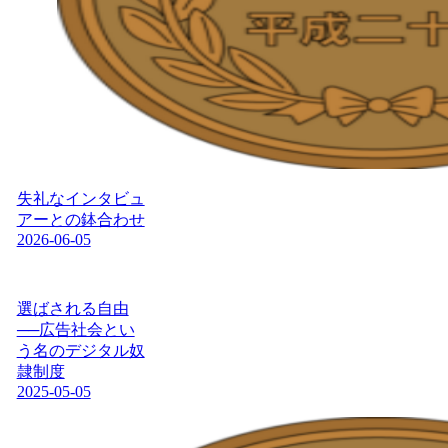
失礼なインタビュ
アーとの鉢合わせ
2026-06-05
選ばされる自由
──広告社会とい
う名のデジタル奴
隷制度
2025-05-05