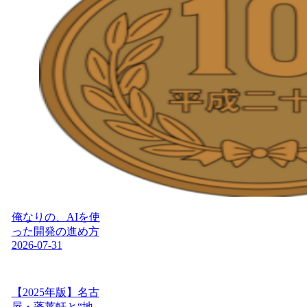
俺なりの、AIを使
った開発の進め方
2026-07-31
【2025年版】名古
屋・蓬莱軒と“地