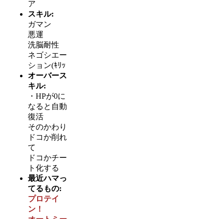
ア
スキル:
ガマン
悪運
洗脳耐性
ネゴシエー
ション(ｷﾘｯ
オーバース
キル:
・HPが0に
なると自動
復活
そのかわり
ドコか削れ
て
ドコかチー
ト化する
最近ハマっ
てるもの:
プロテイ
ン！