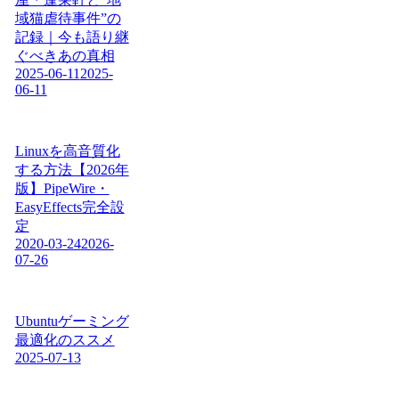
域猫虐待事件”の
記録｜今も語り継
ぐべきあの真相
2025-06-11
2025-
06-11
Linuxを高音質化
する方法【2026年
版】PipeWire・
EasyEffects完全設
定
2020-03-24
2026-
07-26
Ubuntuゲーミング
最適化のススメ
2025-07-13