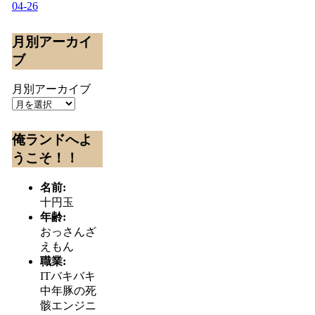
04-26
月別アーカイ
ブ
月別アーカイブ
俺ランドへよ
うこそ！！
名前:
十円玉
年齢:
おっさんざ
えもん
職業:
ITバキバキ
中年豚の死
骸エンジニ