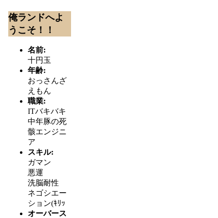
俺ランドへよ
うこそ！！
名前:
十円玉
年齢:
おっさんざ
えもん
職業:
ITバキバキ
中年豚の死
骸エンジニ
ア
スキル:
ガマン
悪運
洗脳耐性
ネゴシエー
ション(ｷﾘｯ
オーバース