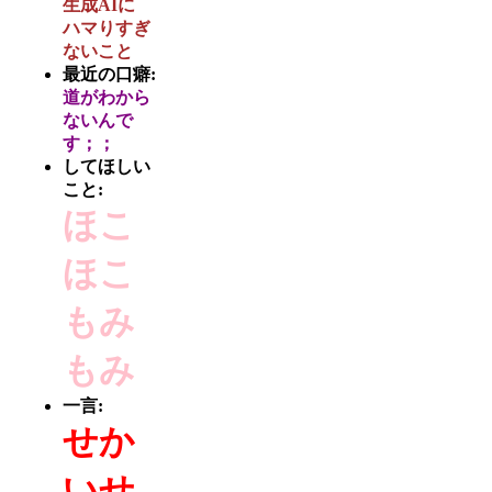
生成AIに
ハマりすぎ
ないこと
最近の口癖:
道がわから
ないんで
す；；
してほしい
こと:
ほこ
ほこ
もみ
もみ
一言:
せか
いせ