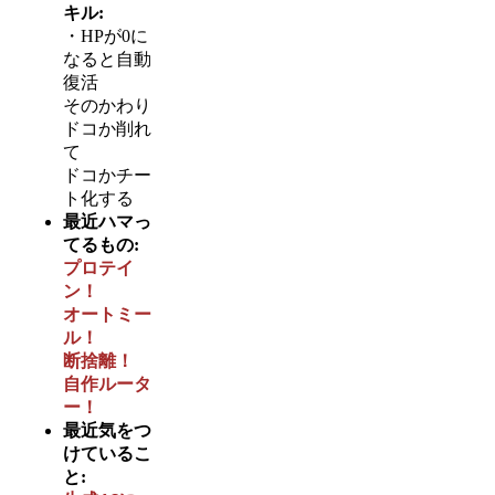
キル:
・HPが0に
なると自動
復活
そのかわり
ドコか削れ
て
ドコかチー
ト化する
最近ハマっ
てるもの:
プロテイ
ン！
オートミー
ル！
断捨離！
自作ルータ
ー！
最近気をつ
けているこ
と: