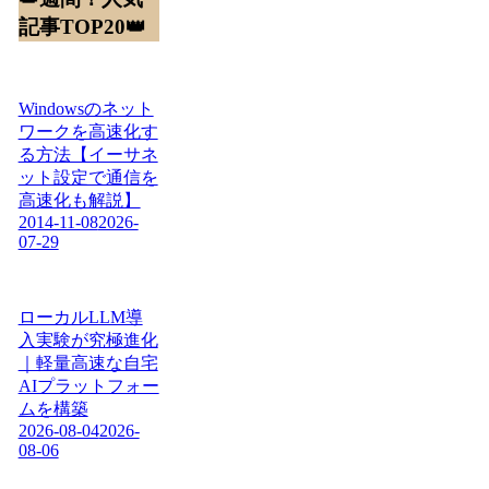
記事TOP20👑
Windowsのネット
ワークを高速化す
る方法【イーサネ
ット設定で通信を
高速化も解説】
2014-11-08
2026-
07-29
ローカルLLM導
入実験が究極進化
｜軽量高速な自宅
AIプラットフォー
ムを構築
2026-08-04
2026-
08-06