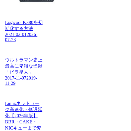
Logicool K380を初
期化する方法
2021-02-01
2026-
07-23
ウルトラマン史上
最高に卑猥な怪獣
「ビラ星人」
2017-11-07
2019-
11-29
Linuxネットワー
ク高速化・低遅延
化【2026年版】
BBR・CAKE・
NICキューまで究