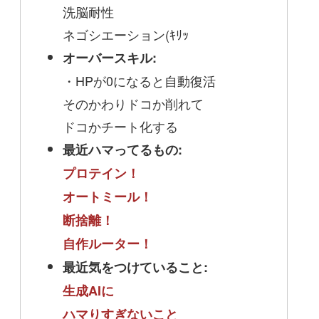
洗脳耐性
ネゴシエーション(ｷﾘｯ
オーバースキル:
・HPが0になると自動復活
そのかわりドコか削れて
ドコかチート化する
最近ハマってるもの:
プロテイン！
オートミール！
断捨離！
自作ルーター！
最近気をつけていること:
生成AIに
ハマりすぎないこと