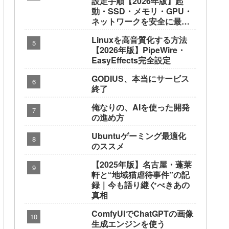
設定手順【2026年版】起
動・SSD・メモリ・GPU・
ネットワークを安全に最適
化
Linuxを高音質化する方法
【2026年版】PipeWire・
EasyEffects完全設定
GODIUS、本当にサービス
終了
俺なりの、AIを使った開発
の進め方
Ubuntuゲーミング最適化
のススメ
【2025年版】名古屋・蓬莱
軒と“地域猫虐待事件”の記
録｜今も語り継ぐべきあの
真相
ComfyUIでChatGPTの画像
生成エンジンを使う