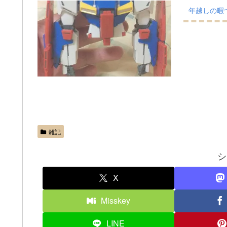
年越しの暇
雑記
シ
X
Misskey
LINE