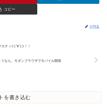
コピー
十円玉
ティ⊂(´∀`)⊃！！
ようなら。モダンブラウザでモバイル開発
トを書き込む