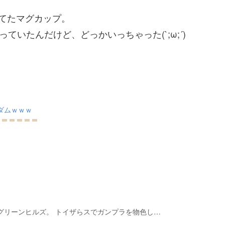
てたマグカップ。
ていたんだけど、どっかいっちゃった(`;ω;´)
ダムｗｗｗ
グリーンヒルズ。 トイザらスでガンプラを物色し…