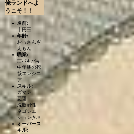
俺ランドへよ
うこそ！！
名前:
十円玉
年齢:
おっさんざ
えもん
職業:
ITバキバキ
中年豚の死
骸エンジニ
ア
スキル:
ガマン
悪運
洗脳耐性
ネゴシエー
ション(ｷﾘｯ
オーバース
キル: