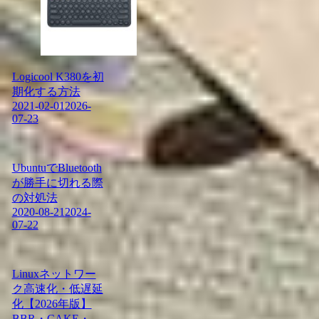
Logicool K380を初
期化する方法
2021-02-01
2026-
07-23
UbuntuでBluetooth
が勝手に切れる際
の対処法
2020-08-21
2024-
07-22
Linuxネットワー
ク高速化・低遅延
化【2026年版】
BBR・CAKE・