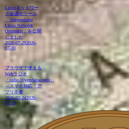
Linuxネットワー
ク最適化ツール
「Tenyendama
Linux Network
Optimizer」を公開
しました
2026-07-29
2026-
07-30
ブラウザで使える
Webラジオ
「radio.10yendama.com」
―スマホ対応・ア
プリ不要
2026-07-24
2026-
07-29