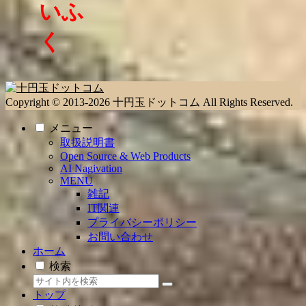
いふ
く
Copyright © 2013-2026 十円玉ドットコム All Rights Reserved.
メニュー
取扱説明書
Open Source & Web Products
AI Nagivation
MENU
雑記
IT関連
プライバシーポリシー
お問い合わせ
ホーム
検索
トップ