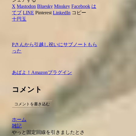
X
Mastodon
Bluesky
Misskey
Facebook
は
てブ
LINE
Pinterest
LinkedIn
コピー
十円玉
Pさんから引越し祝いにサブノートもら
った
あばよ！Amazonプラグイン
コメント
コメントを書き込む
ホーム
雑記
やっと固定回線を引きましたとさ