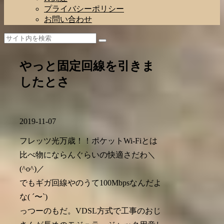
プライバシーポリシー
お問い合わせ
やっと固定回線を引きま
したとさ
2019-11-07
フレッツ光万歳！！ポケットWi-Fiとは
比べ物にならんぐらいの快適さだわ＼
(^o^)／
でもギガ回線やのうて100Mbpsなんだよ
な( ´〜`)
っつーのもだ。VDSL方式で工事のおじ