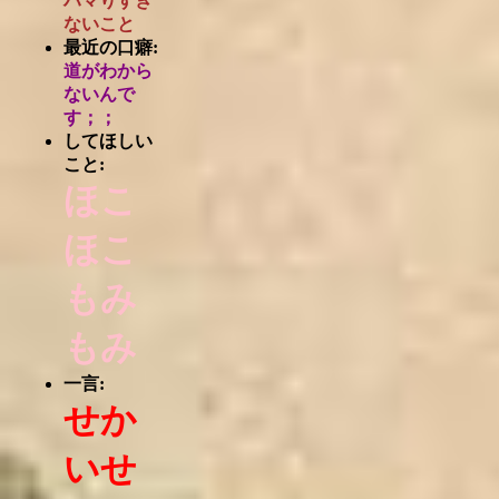
ハマりすぎ
ないこと
最近の口癖:
道がわから
ないんで
す；；
してほしい
こと:
ほこ
ほこ
もみ
もみ
一言:
せか
いせ