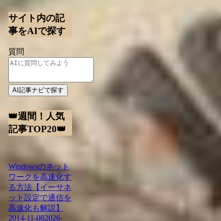
サイト内の記
事をAIで探す
質問
AI記事ナビで探す
👑週間！人気
記事TOP20👑
Windowsのネット
ワークを高速化す
る方法【イーサネ
ット設定で通信を
高速化も解説】
2014-11-08
2026-