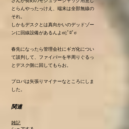
さんが長めのモジュラージャック用意し
とらんやったっけえ、端末は全部無線の
それ。
しかもデスクとは真向かいのデッドゾー
ンに回線設備があるんよσ(;ﾟﾛﾟσ
春先になったら管理会社にギガ化につい
て談判して、ファイバーを半周りぐるっ
とデスク側に回してもらお。
プロバは矢張りマイナーなところにしま
した。
関連
雑記
シェアする