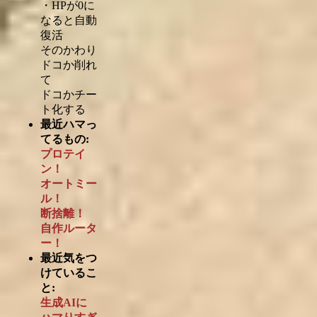
・HPが0に
なると自動
復活
そのかわり
ドコか削れ
て
ドコかチー
ト化する
最近ハマっ
てるもの:
プロテイ
ン！
オートミー
ル！
断捨離！
自作ルータ
ー！
最近気をつ
けているこ
と:
生成AIに