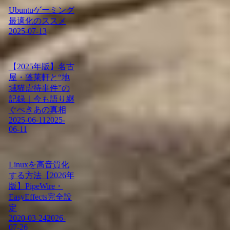
Ubuntuゲーミング
最適化のススメ
2025-07-13
【2025年版】名古
屋・蓬莱軒と“地
域猫虐待事件”の
記録｜今も語り継
ぐべきあの真相
2025-06-11
2025-
06-11
Linuxを高音質化
する方法【2026年
版】PipeWire・
EasyEffects完全設
定
2020-03-24
2026-
07-26