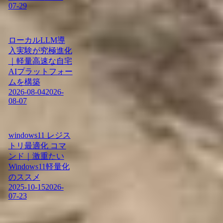
07-29
ローカルLLM導
入実験が究極進化
｜軽量高速な自宅
AIプラットフォー
ムを構築
2026-08-04
2026-
08-07
windows11 レジス
トリ最適化 コマ
ンド｜激重たい
Windows11軽量化
のススメ
2025-10-15
2026-
07-23