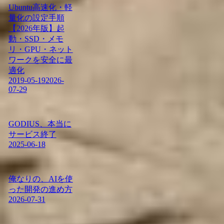
Ubuntu高速化・軽
量化の設定手順
【2026年版】起
動・SSD・メモ
リ・GPU・ネット
ワークを安全に最
適化
2019-05-19
2026-
07-29
GODIUS、本当に
サービス終了
2025-06-18
俺なりの、AIを使
った開発の進め方
2026-07-31