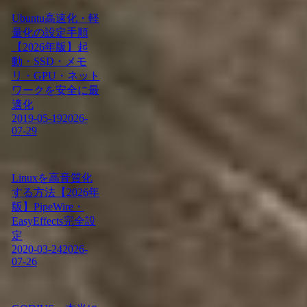
Ubuntu高速化・軽
量化の設定手順
【2026年版】起
動・SSD・メモ
リ・GPU・ネット
ワークを安全に最
適化
2019-05-19
2026-
07-29
Linuxを高音質化
する方法【2026年
版】PipeWire・
EasyEffects完全設
定
2020-03-24
2026-
07-26