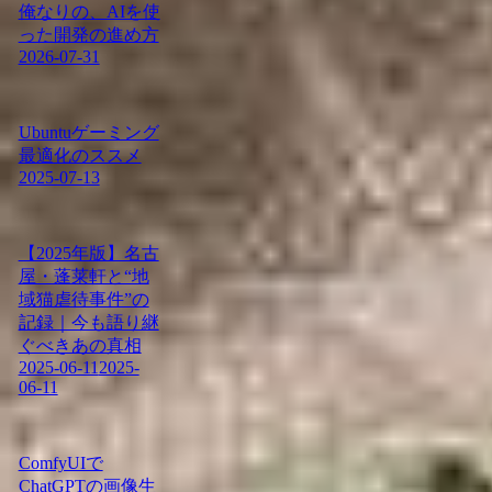
俺なりの、AIを使
った開発の進め方
2026-07-31
Ubuntuゲーミング
最適化のススメ
2025-07-13
【2025年版】名古
屋・蓬莱軒と“地
域猫虐待事件”の
記録｜今も語り継
ぐべきあの真相
2025-06-11
2025-
06-11
ComfyUIで
ChatGPTの画像生