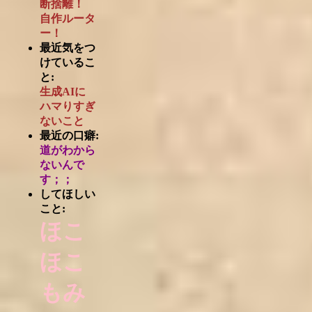
断捨離！
自作ルータ
ー！
最近気をつ
けているこ
と:
生成AIに
ハマりすぎ
ないこと
最近の口癖:
道がわから
ないんで
す；；
してほしい
こと:
ほこ
ほこ
もみ