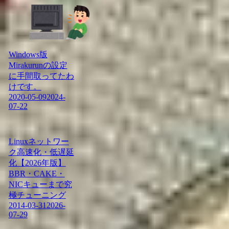
Windows版
Mirakurunの設定
に手間取ってたわ
けです。
2020-05-09
2024-
07-22
Linuxネットワー
ク高速化・低遅延
化【2026年版】
BBR・CAKE・
NICキューまで究
極チューニング
2014-03-31
2026-
07-29