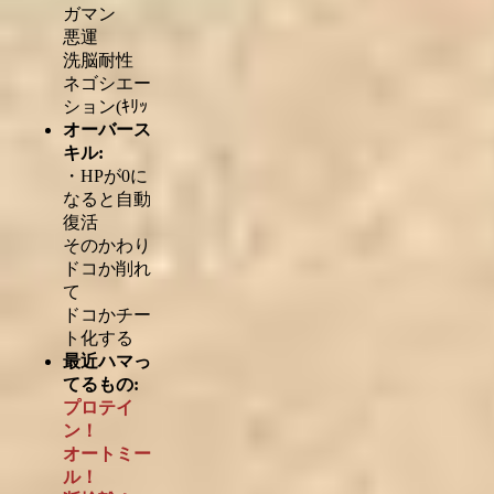
ガマン
悪運
洗脳耐性
ネゴシエー
ション(ｷﾘｯ
オーバース
キル:
・HPが0に
なると自動
復活
そのかわり
ドコか削れ
て
ドコかチー
ト化する
最近ハマっ
てるもの:
プロテイ
ン！
オートミー
ル！