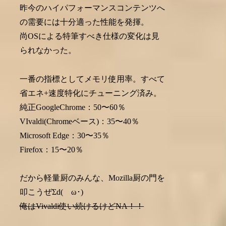
昨今のハイパフォーマンスコンテンツへ
の需要には十分適った性能を発揮。
尚OSによる特筆すべき仕様の変化は見
られなかった。
一番の指標としてメモリ使用率。すべて
省エネ+速度特化にチューニング済み。
純正GoogleChrome：50〜60％
VIvaldi(Chromeベース)：35〜40％
Microsoft Edge：30〜35％
Firefox：15〜20％
だから軽量厨のみんな、Mozilla厨の門を
叩こうぜΣd(ゝω･)
俺はVivaldi使い続けるけどNA！！