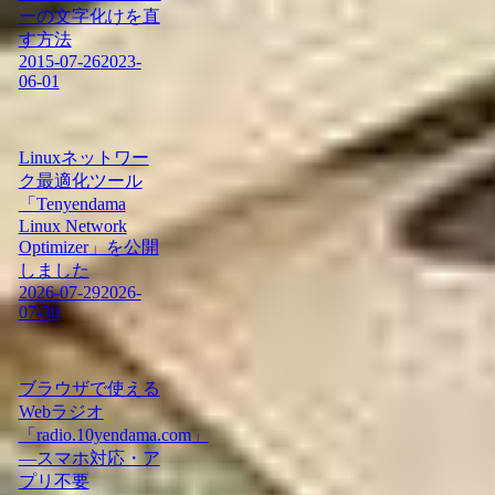
ーの文字化けを直
す方法
2015-07-26
2023-
06-01
Linuxネットワー
ク最適化ツール
「Tenyendama
Linux Network
Optimizer」を公開
しました
2026-07-29
2026-
07-30
ブラウザで使える
Webラジオ
「radio.10yendama.com」
―スマホ対応・ア
プリ不要