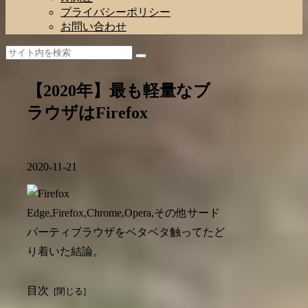
プライバシーポリシー
お問い合わせ
【2020年】最も軽量なブ
ラウザはFirefox
2020-11-21
Edge,Firefox,Chrome,Opera,その他サード
パーティブラウザをベタベタ触ってたど
り着いた結論。
目次