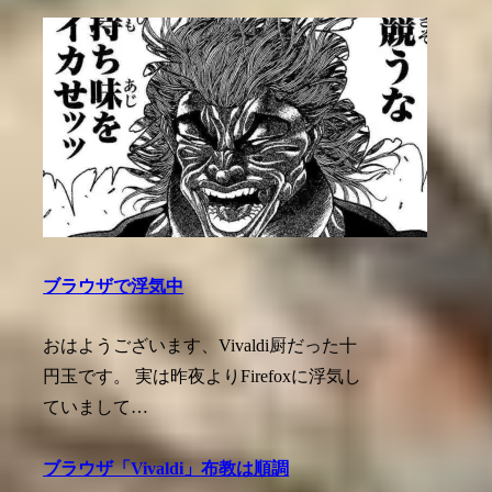
ブラウザで浮気中
おはようございます、Vivaldi厨だった十
円玉です。 実は昨夜よりFirefoxに浮気し
ていまして…
ブラウザ「Vivaldi」布教は順調