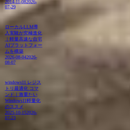
2014-11-08
2026-
07-29
ローカルLLM導
入実験が究極進化
｜軽量高速な自宅
AIプラットフォー
ムを構築
2026-08-04
2026-
08-07
windows11 レジス
トリ最適化 コマ
ンド｜激重たい
Windows11軽量化
のススメ
2025-10-15
2026-
07-23