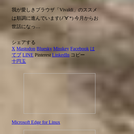
我が愛しきブラウザ「Vivaldi」のススメ
は順調に進んでいます(ﾉ´∀`*) 今月からお
世話になっ…
シェアする
X
Mastodon
Bluesky
Misskey
Facebook
は
てブ
LINE
Pinterest
LinkedIn
コピー
十円玉
Microsoft Edge for Linux