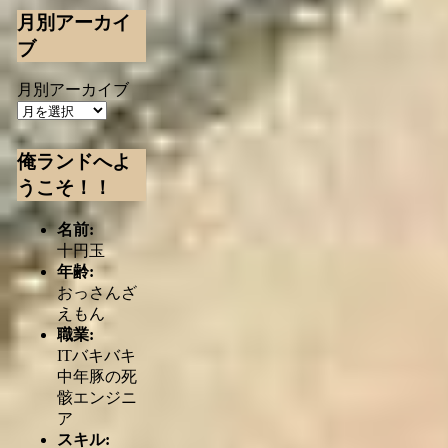
月別アーカイ
ブ
月別アーカイブ
俺ランドへよ
うこそ！！
名前:
十円玉
年齢:
おっさんざ
えもん
職業:
ITバキバキ
中年豚の死
骸エンジニ
ア
スキル: