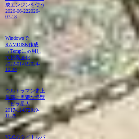
成エンジンを使う
2026-06-22
2026-
07-18
Windowsで
RAMDISK作成
→Tempに応用し
て超高速化
2022-01-02
2024-
10-29
ウルトラマン史上
最高に卑猥な怪獣
「ビラ星人」
2017-11-07
2019-
11-29
VLCのタイトルバ