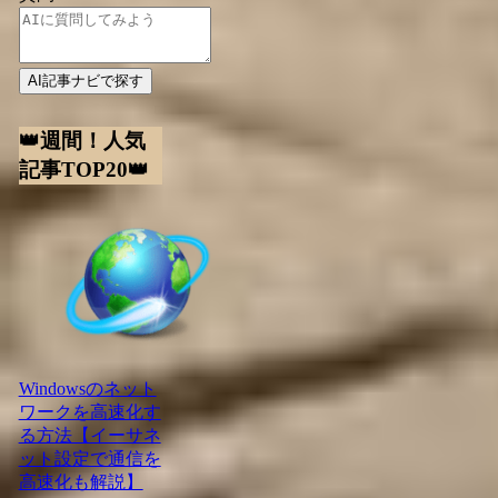
AI記事ナビで探す
👑週間！人気
記事TOP20👑
Windowsのネット
ワークを高速化す
る方法【イーサネ
ット設定で通信を
高速化も解説】