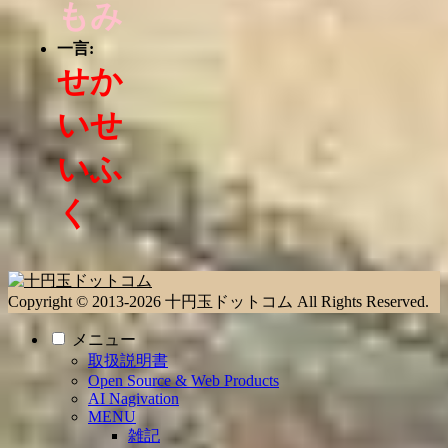
もみ
一言:
せか
いせ
いふ
く
Copyright © 2013-2026 十円玉ドットコム All Rights Reserved.
メニュー
取扱説明書
Open Source & Web Products
AI Nagivation
MENU
雑記