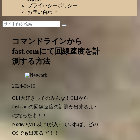
プライバシーポリシー
お問い合わせ
コマンドラインから
fast.comにて回線速度を計
測する方法
2024-06-10
CLI大好きっ子のみんな！CLIから
fast.comの回線速度の計測が出来るよう
になったよ！！
Node.js(v18以上)が入っていれば、どの
OSでも出来るぞ！！