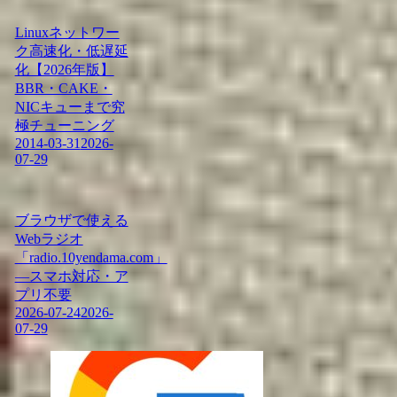
Linuxネットワー
ク高速化・低遅延
化【2026年版】
BBR・CAKE・
NICキューまで究
極チューニング
2014-03-31
2026-
07-29
ブラウザで使える
Webラジオ
「radio.10yendama.com」
―スマホ対応・ア
プリ不要
2026-07-24
2026-
07-29