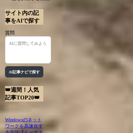
サイト内の記
事をAIで探す
質問
AI記事ナビで探す
👑週間！人気
記事TOP20👑
Windowsのネット
ワークを高速化す
る方法【イーサネ