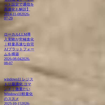
ット設定で通信を
高速化も解説】
2014-11-08
2026-
07-29
ローカルLLM導
入実験が究極進化
｜軽量高速な自宅
AIプラットフォー
ムを構築
2026-08-04
2026-
08-07
windows11 レジス
トリ最適化 コマ
ンド｜激重たい
Windows11軽量化
のススメ
2025-10-15
2026-