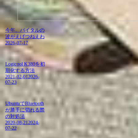
今年、バイタルの
波がえげつねえわ
2026-07-17
Logicool K380を初
期化する方法
2021-02-01
2026-
07-23
UbuntuでBluetooth
が勝手に切れる際
の対処法
2020-08-21
2024-
07-22