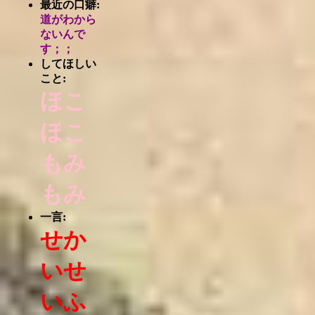
最近の口癖:
道がわから
ないんで
す；；
してほしい
こと:
ほこ
ほこ
もみ
もみ
一言:
せか
いせ
いふ