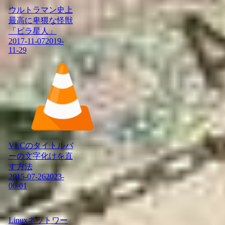
ウルトラマン史上
最高に卑猥な怪獣
「ビラ星人」
2017-11-07
2019-
11-29
VLCのタイトルバ
ーの文字化けを直
す方法
2015-07-26
2023-
06-01
Linuxネットワー