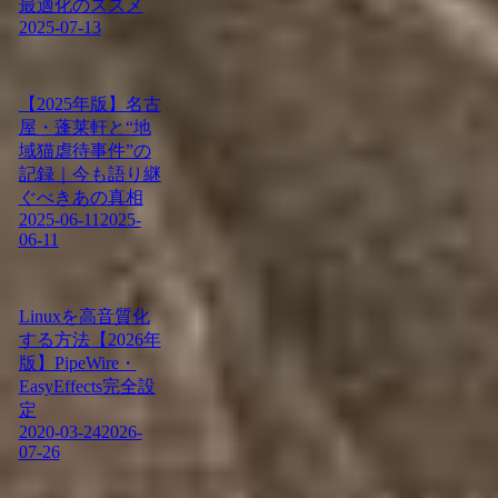
最適化のススメ
2025-07-13
【2025年版】名古
屋・蓬莱軒と“地
域猫虐待事件”の
記録｜今も語り継
ぐべきあの真相
2025-06-11
2025-
06-11
Linuxを高音質化
する方法【2026年
版】PipeWire・
EasyEffects完全設
定
2020-03-24
2026-
07-26