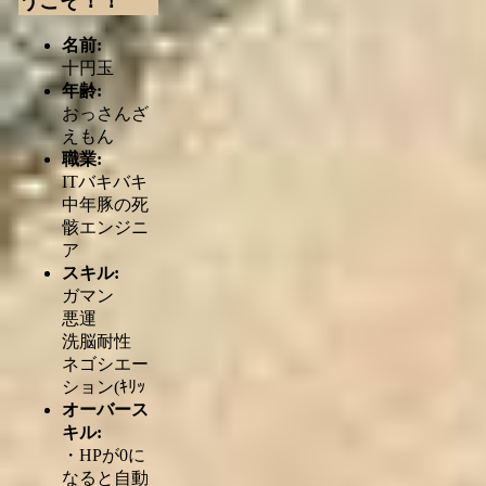
うこそ！！
名前:
十円玉
年齢:
おっさんざ
えもん
職業:
ITバキバキ
中年豚の死
骸エンジニ
ア
スキル:
ガマン
悪運
洗脳耐性
ネゴシエー
ション(ｷﾘｯ
オーバース
キル:
・HPが0に
なると自動