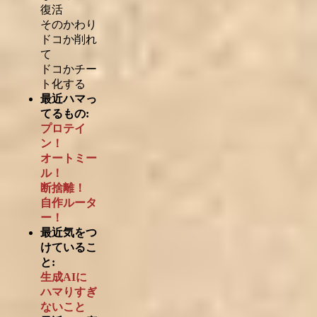
復活
そのかわり
ドコか削れ
て
ドコかチー
ト化する
最近ハマっ
てるもの:
プロテイ
ン！
オートミー
ル！
断捨離！
自作ルータ
ー！
最近気をつ
けているこ
と:
生成AIに
ハマりすぎ
ないこと