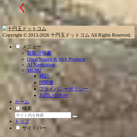
く
Copyright © 2013-2026 十円玉ドットコム All Rights Reserved.
メニュー
取扱説明書
Open Source & Web Products
AI Nagivation
MENU
雑記
IT関連
プライバシーポリシー
お問い合わせ
ホーム
検索
トップ
サイドバー