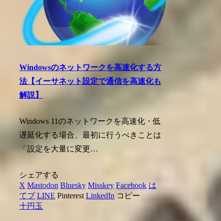
Windowsのネットワークを高速化する方
法【イーサネット設定で通信を高速化も
解説】
Windows 11のネットワークを高速化・低
遅延化する場合、最初に行うべきことは
「設定を大量に変更…
シェアする
X
Mastodon
Bluesky
Misskey
Facebook
は
てブ
LINE
Pinterest
LinkedIn
コピー
十円玉