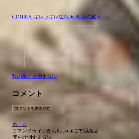
GODIUS: キレッキレなActivePartyの面々
数の暴力を倒す方法
コメント
コメントを書き込む
ホーム
コマンドラインからfast.comにて回線速
度を計測する方法