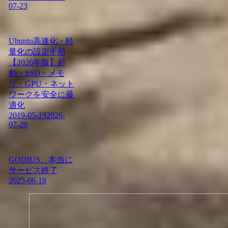
07-23
Ubuntu高速化・軽
量化の設定手順
【2026年版】起
動・SSD・メモ
リ・GPU・ネット
ワークを安全に最
適化
2019-05-19
2026-
07-29
GODIUS、本当に
サービス終了
2025-06-18