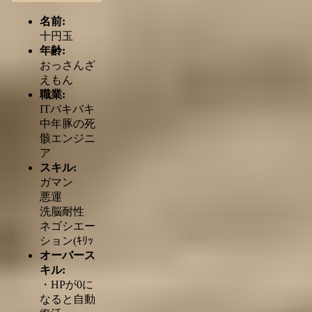
名前:
十円玉
年齢:
おっさんざ
えもん
職業:
ITバキバキ
中年豚の死
骸エンジニ
ア
スキル:
ガマン
悪運
洗脳耐性
ネゴシエー
ション(ｷﾘｯ
オーバース
キル:
・HPが0に
なると自動