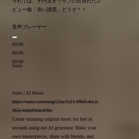
それでは、十円玉オッサンの出遅れたレ
ビュー曲「赤い誘惑」どうぞ＾＾
音声プレーヤー
00:00
00:00
00:00
Suno
Suno | AI Music
https://suno.com/song/23ac7e21-09b9-4ee2-
962c-b8dd9d4e69be
Create stunning original music for free in
seconds using our AI generator. Make your
own masterpieces, share with friends, and