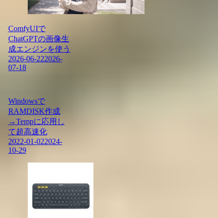
ComfyUIで
ChatGPTの画像生
成エンジンを使う
2026-06-22
2026-
07-18
Windowsで
RAMDISK作成
→Tempに応用し
て超高速化
2022-01-02
2024-
10-29