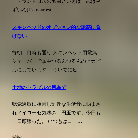
ー・ランドロスの名曲といえば「恋はみ
ずいろ(L'amour est…
スキンヘッドのオプション的な誘惑に負
けない
毎朝、何時も通り スキンヘッド用電気
シェーバーで頭中つるんつるんのピカピ
カにしています。 ついでにヒ…
土地のトラブルの所為で
聴覚過敏に相乗し乱暴な生活音に悩まさ
れノイローゼ気味の十円玉です、今日も
一日頑張った。 いつもはコー…
雑記