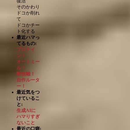
復活
そのかわり
ドコか削れ
て
ドコかチー
ト化する
最近ハマっ
てるもの:
プロテイ
ン！
オートミー
ル！
断捨離！
自作ルータ
ー！
最近気をつ
けているこ
と:
生成AIに
ハマりすぎ
ないこと
最近の口癖: