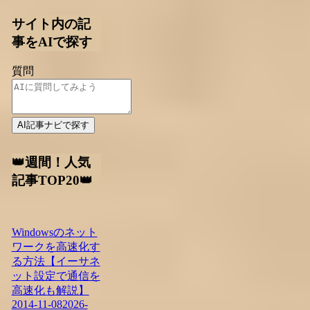
サイト内の記
事をAIで探す
質問
AI記事ナビで探す
👑週間！人気
記事TOP20👑
Windowsのネット
ワークを高速化す
る方法【イーサネ
ット設定で通信を
高速化も解説】
2014-11-08
2026-