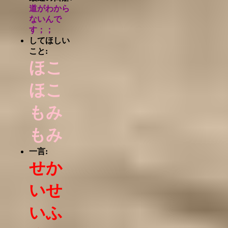
道がわから
ないんで
す；；
してほしい
こと:
ほこ
ほこ
もみ
もみ
一言:
せか
いせ
いふ