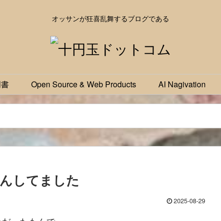
オッサンが狂喜乱舞するブログである
明書
Open Source & Web Products
AI Nagivation
まんしてました
2025-08-29