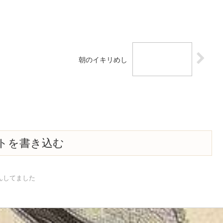
。
朝のイキリめし
トを書き込む
んしてました