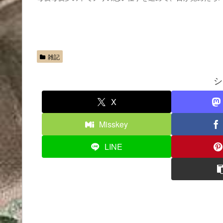
雑記
シ
X
Misskey
LINE