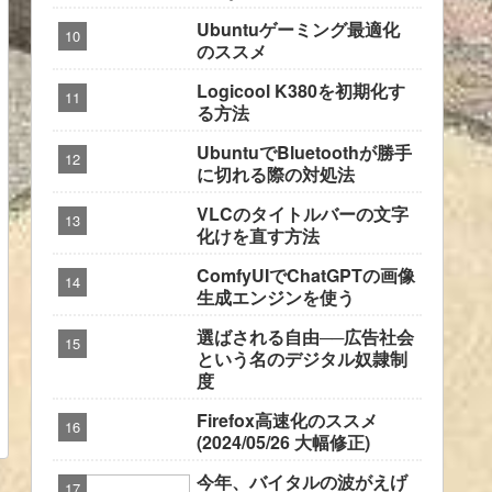
Ubuntuゲーミング最適化
のススメ
Logicool K380を初期化す
る方法
UbuntuでBluetoothが勝手
に切れる際の対処法
VLCのタイトルバーの文字
化けを直す方法
ComfyUIでChatGPTの画像
生成エンジンを使う
選ばされる自由──広告社会
という名のデジタル奴隷制
度
Firefox高速化のススメ
(2024/05/26 大幅修正)
今年、バイタルの波がえげ