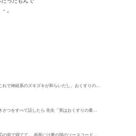
みだったもんで
・・。
；
これで神経系のズキズキが和らいだし、おくすりの…
きさつをすべて話したら 先生「実はおくすりの量…
Cの前で寝てて。 画面には夢の国のソースコード…