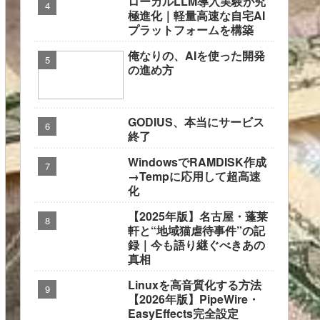
ローカルLLM導入実験が究
極進化｜軽量高速な自宅AI
プラットフォームを構築
俺なりの、AIを使った開発
の進め方
GODIUS、本当にサービス
終了
WindowsでRAMDISK作成
→Tempに応用して超高速
化
【2025年版】名古屋・蓬莱
軒と“地域猫虐待事件”の記
録｜今も語り継ぐべきあの
真相
Linuxを高音質化する方法
【2026年版】PipeWire・
EasyEffects完全設定