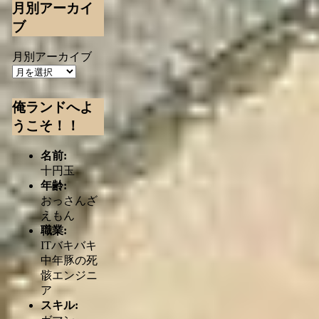
月別アーカイ
ブ
月別アーカイブ
俺ランドへよ
うこそ！！
名前:
十円玉
年齢:
おっさんざ
えもん
職業:
ITバキバキ
中年豚の死
骸エンジニ
ア
スキル: