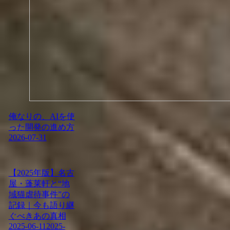
俺なりの、AIを使
った開発の進め方
2026-07-31
【2025年版】名古
屋・蓬莱軒と“地
域猫虐待事件”の
記録｜今も語り継
ぐべきあの真相
2025-06-11
2025-