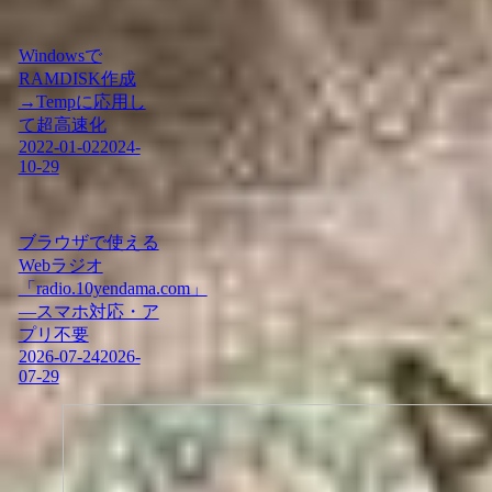
Windowsで
RAMDISK作成
→Tempに応用し
て超高速化
2022-01-02
2024-
10-29
ブラウザで使える
Webラジオ
「radio.10yendama.com」
―スマホ対応・ア
プリ不要
2026-07-24
2026-
07-29