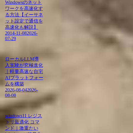
Windowsのネット
ワークを高速化す
る方法【イーサネ
ット設定で通信を
高速化も解説】
2014-11-08
2026-
07-29
ローカルLLM導
入実験が究極進化
｜軽量高速な自宅
AIプラットフォー
ムを構築
2026-08-04
2026-
08-08
windows11 レジス
トリ最適化 コマ
ンド｜激重たい