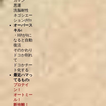
ガマン
悪運
洗脳耐性
ネゴシエー
ション(ｷﾘｯ
オーバース
キル:
・HPが0に
なると自動
復活
そのかわり
ドコか削れ
て
ドコかチー
ト化する
最近ハマっ
てるもの:
プロテイ
ン！
オートミー
ル！
断捨離！