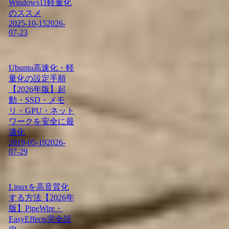
Windows11軽量化
のススメ
2025-10-15
2026-
07-23
Ubuntu高速化・軽
量化の設定手順
【2026年版】起
動・SSD・メモ
リ・GPU・ネット
ワークを安全に最
適化
2019-05-19
2026-
07-29
Linuxを高音質化
する方法【2026年
版】PipeWire・
EasyEffects完全設