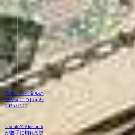
今年、バイタルの
波がえげつねえわ
2026-07-17
UbuntuでBluetooth
が勝手に切れる際