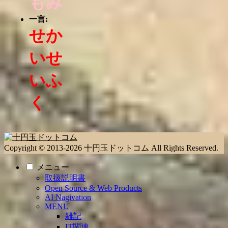
もみ
一言:
せか
いせ
いふ
く
Copyright © 2013-2026 十円玉ドットコム All Rights Reserved.
メニュー
取扱説明書
Open Source & Web Products
AI Nagivation
MENU
雑記
IT関連