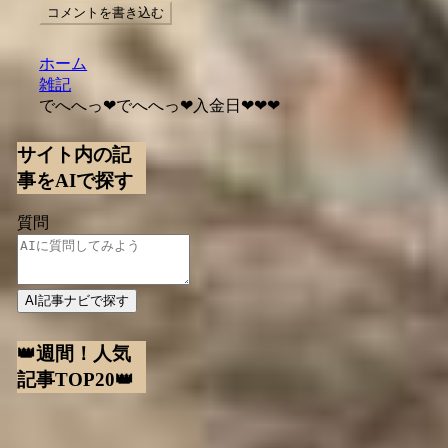
コメントを書き込む
ホーム
雑記
でへへっ❤でへへっ❤入金日❤❤❤
サイト内の記
事をAIで探す
質問
AI記事ナビで探す
👑週間！人気
記事TOP20👑