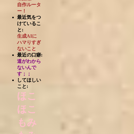
自作ルータ
ー！
最近気をつ
けているこ
と:
生成AIに
ハマりすぎ
ないこと
最近の口癖:
道がわから
ないんで
す；；
してほしい
こと:
ほこ
ほこ
もみ