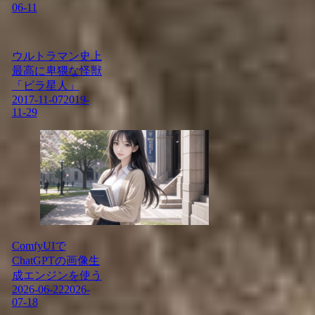
06-11
ウルトラマン史上
最高に卑猥な怪獣
「ビラ星人」
2017-11-07
2019-
11-29
ComfyUIで
ChatGPTの画像生
成エンジンを使う
2026-06-22
2026-
07-18