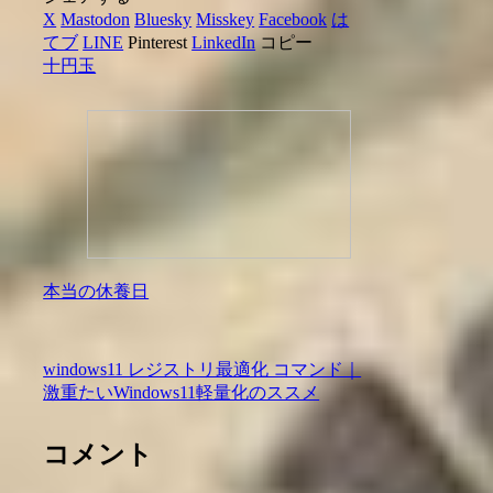
X
Mastodon
Bluesky
Misskey
Facebook
は
てブ
LINE
Pinterest
LinkedIn
コピー
十円玉
本当の休養日
windows11 レジストリ最適化 コマンド｜
激重たいWindows11軽量化のススメ
コメント