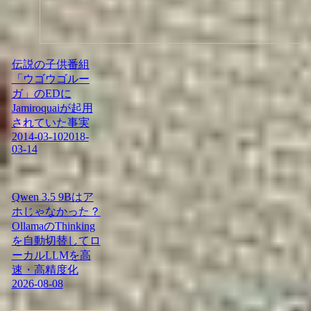
伝説の子供番組
「ウゴウゴルー
ガ」のEDに
Jamiroquaiが起用
されていた事実
2014-03-10
2018-
03-14
Qwen 3.5 9Bはア
ホじゃなかった？
OllamaのThinking
を自動切替してロ
ーカルLLMを高
速・高精度化
2026-08-08