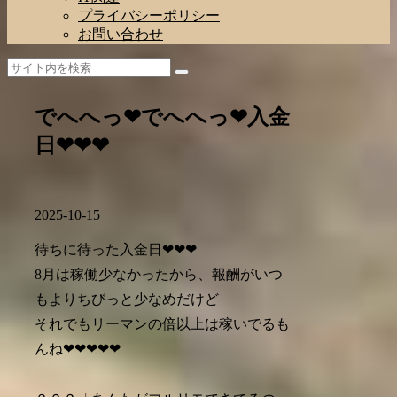
プライバシーポリシー
お問い合わせ
でへへっ❤でへへっ❤入金
日❤❤❤
2025-10-15
待ちに待った入金日❤❤❤
8月は稼働少なかったから、報酬がいつ
もよりちびっと少なめだけど
それでもリーマンの倍以上は稼いでるも
んね❤❤❤❤❤