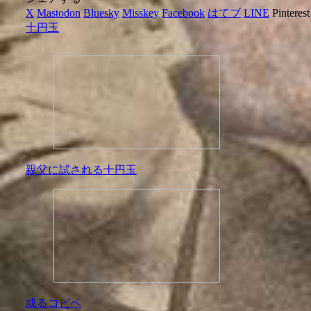
X
Mastodon
Bluesky
Misskey
Facebook
はてブ
LINE
Pinterest
十円玉
親父に試される十円玉
或るコピペ