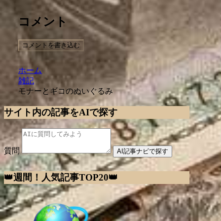
コメント
コメントを書き込む
ホーム
雑記
モナーとギコのぬいぐるみ
サイト内の記事をAIで探す
質問
AI記事ナビで探す
👑週間！人気記事TOP20👑