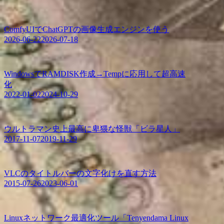
ComfyUIでChatGPTの画像生成エンジンを使う
2026-06-22
2026-07-18
WindowsでRAMDISK作成→Tempに応用して超高速
化
2022-01-02
2024-10-29
ウルトラマン史上最高に卑猥な怪獣「ビラ星人」
2017-11-07
2019-11-29
VLCのタイトルバーの文字化けを直す方法
2015-07-26
2023-06-01
Linuxネットワーク最適化ツール「Tenyendama Linux