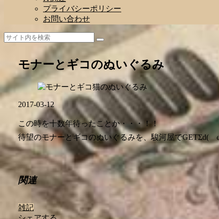
プライバシーポリシー
お問い合わせ
モナーとギコのぬいぐるみ
2017-03-12
この時を十数年待ったことか・・・！！
待望のモナーとギコのぬいぐるみを、駿河屋でGETΣd(ゝω
関連
雑記
シェアする