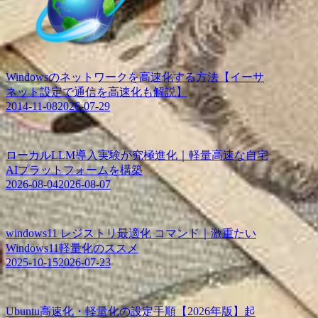
Windowsのネットワークを高速化する方法【イーサ
ネット設定で通信を高速化も解説】
2014-11-08
2026-07-29
ローカルLLM導入実験が究極進化｜軽量高速な自宅
AIプラットフォームを構築
2026-08-04
2026-08-07
windows11 レジストリ最適化 コマンド｜激重たい
Windows11軽量化のススメ
2025-10-15
2026-07-23
Ubuntu高速化・軽量化の設定手順【2026年版】起