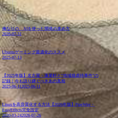
俺なりの、AIを使った開発の進め方
2026-07-31
Ubuntuゲーミング最適化のススメ
2025-07-13
【2025年版】名古屋・蓬莱軒と“地域猫虐待事件”の
記録｜今も語り継ぐべきあの真相
2025-06-11
2025-06-11
Linuxを高音質化する方法【2026年版】PipeWire・
EasyEffects完全設定
2020-03-24
2026-07-26