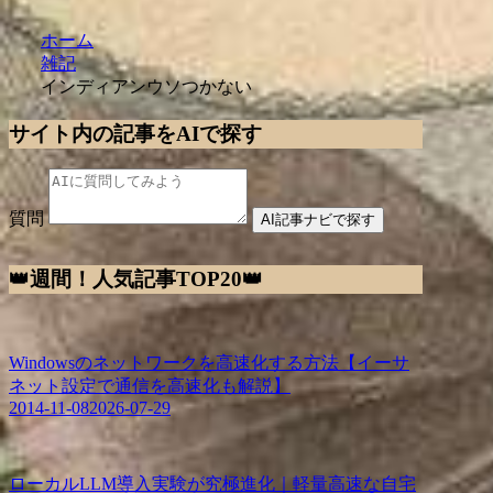
ホーム
雑記
インディアンウソつかない
サイト内の記事をAIで探す
質問
AI記事ナビで探す
👑週間！人気記事TOP20👑
Windowsのネットワークを高速化する方法【イーサ
ネット設定で通信を高速化も解説】
2014-11-08
2026-07-29
ローカルLLM導入実験が究極進化｜軽量高速な自宅