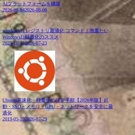
AIプラットフォームを構築
2026-08-04
2026-08-06
windows11 レジストリ最適化 コマンド｜激重たい
Windows11軽量化のススメ
2025-10-15
2026-07-23
Ubuntu高速化・軽量化の設定手順【2026年版】起
動・SSD・メモリ・GPU・ネットワークを安全に最
適化
2019-05-19
2026-07-29