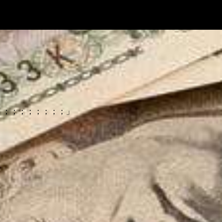
；；；；；；；；；」