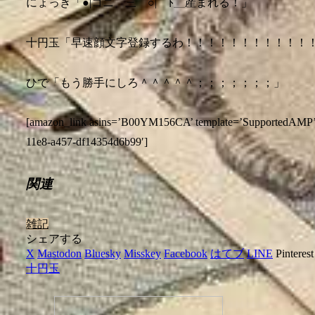
にょっき「●|コニ 三 ○|￣ﾄ＿産まれる！」
十円玉「早速顔文字登録するわ！！！！！！！！！！！
ひで「もう勝手にしろ＾＾＾＾＾；；；；；；；」
[amazon_link asins=’B00YM156CA’ template=’SupportedAMP’ s
11e8-a457-df14354d6b99′]
関連
雑記
シェアする
X
Mastodon
Bluesky
Misskey
Facebook
はてブ
LINE
Pinterest
十円玉