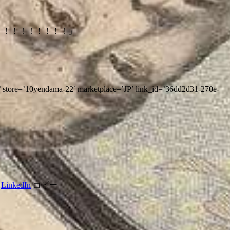
！！！！！！！！！」
tore=’10yendama-22′ marketplace=’JP’ link_id=’36dd2d31-270e-
LinkedIn
コピー