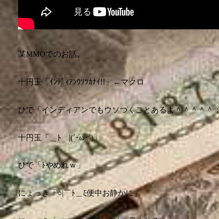
某MMOでのお話。
十円玉「ｲﾝﾃﾞｨｱﾝｳｿﾂｶﾅｲ!!」←マクロ
ひで「インディアンでもウソつくことあるよ＾＾＾＾＾
十円玉「＿ﾄ￣|(´･ω･`)」
ひで「ﾄやめれｗ」
にょっき「○|￣ﾄ＿ξ便中お静かに」