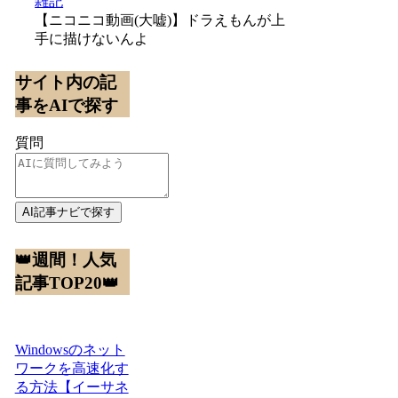
雑記
【ニコニコ動画(大嘘)】ドラえもんが上
手に描けないんよ
サイト内の記
事をAIで探す
質問
AI記事ナビで探す
👑週間！人気
記事TOP20👑
Windowsのネット
ワークを高速化す
る方法【イーサネ