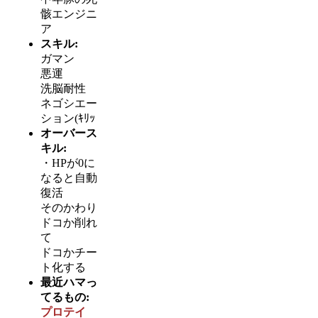
骸エンジニ
ア
スキル:
ガマン
悪運
洗脳耐性
ネゴシエー
ション(ｷﾘｯ
オーバース
キル:
・HPが0に
なると自動
復活
そのかわり
ドコか削れ
て
ドコかチー
ト化する
最近ハマっ
てるもの:
プロテイ