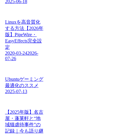
2025-06-18
Linuxを高音質化
する方法【2026年
版】PipeWire・
EasyEffects完全設
定
2020-03-24
2026-
07-26
Ubuntuゲーミング
最適化のススメ
2025-07-13
【2025年版】名古
屋・蓬莱軒と“地
域猫虐待事件”の
記録｜今も語り継