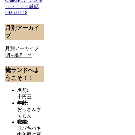
ChatGPTとシンギ
ュラリティ談話
2026-07-18
月別アーカイ
ブ
月別アーカイブ
俺ランドへよ
うこそ！！
名前:
十円玉
年齢:
おっさんざ
えもん
職業:
ITバキバキ
中年豚の死