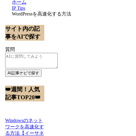
ホーム
IP Tips
WordPressを高速化する方法
サイト内の記
事をAIで探す
質問
AI記事ナビで探す
👑週間！人気
記事TOP20👑
Windowsのネット
ワークを高速化す
る方法【イーサネ