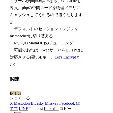
・サーバがphp5.6以上なら、OPCacheを
導入。phpの中間コードを物理メモリに
キャッシュしてくれるので速くなります
よ！
・デフォルトのセッションエンジンを
memcachedに切り替える
・MySQL(MariaDB)のチューニング
・可能であれば、WebサーバをHTTP/2に
対応させる(要SSLキー、
Let’s Encrypt
と
か)
関連
IP Tips
シェアする
X
Mastodon
Bluesky
Misskey
Facebook
は
てブ
LINE
Pinterest
LinkedIn
コピー