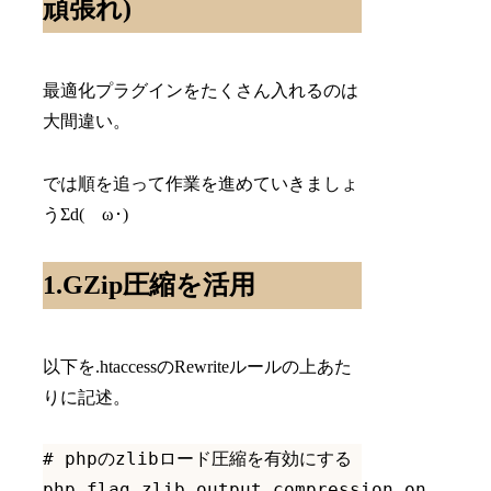
頑張れ)
最適化プラグインをたくさん入れるのは
大間違い。
では順を追って作業を進めていきましょ
うΣd(ゝω･)
1.GZip圧縮を活用
以下を.htaccessのRewriteルールの上あた
りに記述。
# phpのzlibロード圧縮を有効にする

php_flag zlib.output_compression on
