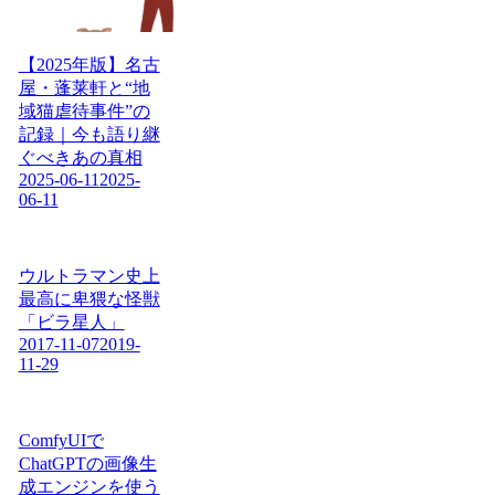
【2025年版】名古
屋・蓬莱軒と“地
域猫虐待事件”の
記録｜今も語り継
ぐべきあの真相
2025-06-11
2025-
06-11
ウルトラマン史上
最高に卑猥な怪獣
「ビラ星人」
2017-11-07
2019-
11-29
ComfyUIで
ChatGPTの画像生
成エンジンを使う