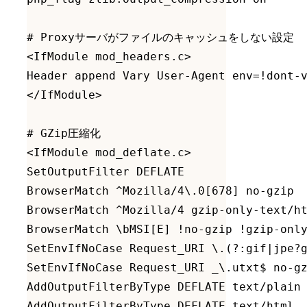
# Proxyサーバがファイルのキャッシュをしない設定

<IfModule mod_headers.c>

Header append Vary User-Agent env=!dont-v
</IfModule>

# GZip圧縮化

<IfModule mod_deflate.c>

SetOutputFilter DEFLATE

BrowserMatch ^Mozilla/4\.0[678] no-gzip

BrowserMatch ^Mozilla/4 gzip-only-text/ht
BrowserMatch \bMSI[E] !no-gzip !gzip-only
SetEnvIfNoCase Request_URI \.(?:gif|jpe?g
SetEnvIfNoCase Request_URI _\.utxt$ no-gz
AddOutputFilterByType DEFLATE text/plain

AddOutputFilterByType DEFLATE text/html
