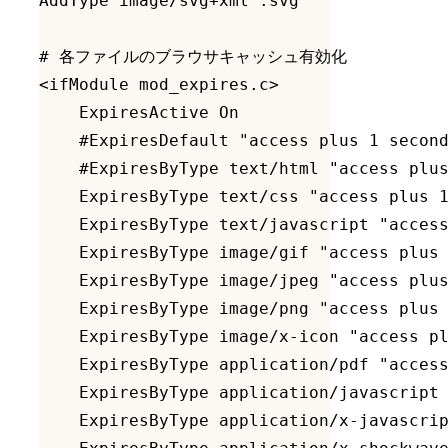
AddType image/svg+xml .svg

# 各ファイルのブラウサキャッシュ有効化

<ifModule mod_expires.c>

    ExpiresActive On

    #ExpiresDefault "access plus 1 second
    #ExpiresByType text/html "access plus
    ExpiresByType text/css "access plus 1
    ExpiresByType text/javascript "access
    ExpiresByType image/gif "access plus 
    ExpiresByType image/jpeg "access plus
    ExpiresByType image/png "access plus 
    ExpiresByType image/x-icon "access pl
    ExpiresByType application/pdf "access
    ExpiresByType application/javascript 
    ExpiresByType application/x-javascrip