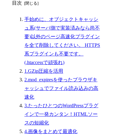
目次
手始めに、オブジェクトキャッシ
ュ系(サーバ側で実装済みなら尚不
要)以外のページ高速化プラグイン
を全て削除してください。 HTTPS
系プラグインも不要です。
(.htaccessで頑張れ)
1.GZip圧縮を活用
2.mod_expiresを使ったブラウザキ
ャッシュでファイル読み込みの高
速化
3.たったひとつのWordPressプラグ
インで一発カンタン！HTMLソー
スの短縮化
4.画像をまとめて最適化