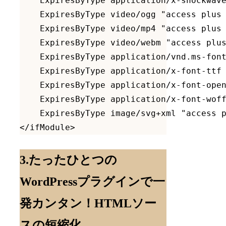
    ExpiresByType application/x-shockwave
    ExpiresByType video/ogg "access plus 
    ExpiresByType video/mp4 "access plus 
    ExpiresByType video/webm "access plus
    ExpiresByType application/vnd.ms-font
    ExpiresByType application/x-font-ttf 
    ExpiresByType application/x-font-open
    ExpiresByType application/x-font-woff
    ExpiresByType image/svg+xml "access p
3.たったひとつの
WordPressプラグインで一
発カンタン！HTMLソー
スの短縮化