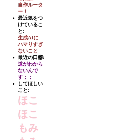
自作ルータ
ー！
最近気をつ
けているこ
と:
生成AIに
ハマりすぎ
ないこと
最近の口癖:
道がわから
ないんで
す；；
してほしい
こと:
ほこ
ほこ
もみ