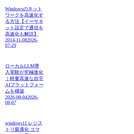
Windowsのネット
ワークを高速化す
る方法【イーサネ
ット設定で通信を
高速化も解説】
2014-11-08
2026-
07-29
ローカルLLM導
入実験が究極進化
｜軽量高速な自宅
AIプラットフォー
ムを構築
2026-08-04
2026-
08-07
windows11 レジス
トリ最適化 コマ