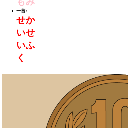
もみ
一言:
せか
いせ
いふ
く