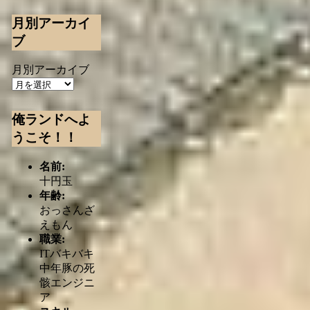
月別アーカイ
ブ
月別アーカイブ
俺ランドへよ
うこそ！！
名前:
十円玉
年齢:
おっさんざ
えもん
職業:
ITバキバキ
中年豚の死
骸エンジニ
ア