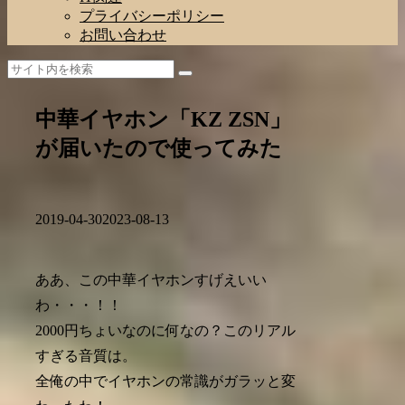
プライバシーポリシー
お問い合わせ
中華イヤホン「KZ ZSN」
が届いたので使ってみた
2019-04-30
2023-08-13
ああ、この中華イヤホンすげえいい
わ・・・！！
2000円ちょいなのに何なの？このリアル
すぎる音質は。
全俺の中でイヤホンの常識がガラッと変