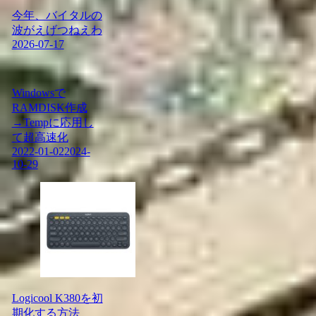
今年、バイタルの
波がえげつねえわ
2026-07-17
Windowsで
RAMDISK作成
→Tempに応用し
て超高速化
2022-01-02
2024-
10-29
Logicool K380を初
期化する方法