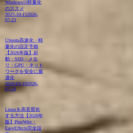
Windows11軽量化
のススメ
2025-10-15
2026-
07-23
Ubuntu高速化・軽
量化の設定手順
【2026年版】起
動・SSD・メモ
リ・GPU・ネット
ワークを安全に最
適化
2019-05-19
2026-
07-29
Linuxを高音質化
する方法【2026年
版】PipeWire・
EasyEffects完全設