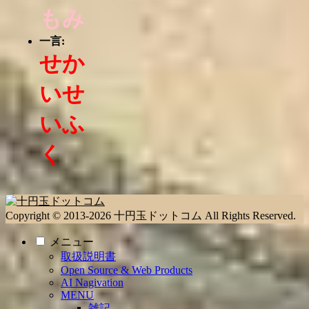
もみ
一言:
せか
いせ
いふ
く
Copyright © 2013-2026 十円玉ドットコム All Rights Reserved.
メニュー
取扱説明書
Open Source & Web Products
AI Nagivation
MENU
雑記