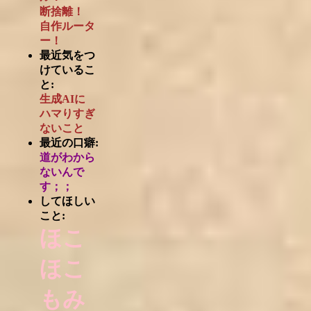
断捨離！
自作ルータ
ー！
最近気をつ
けているこ
と:
生成AIに
ハマりすぎ
ないこと
最近の口癖:
道がわから
ないんで
す；；
してほしい
こと:
ほこ
ほこ
もみ