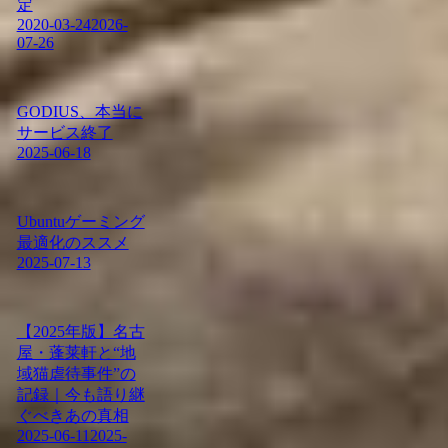
定
2020-03-24
2026-
07-26
GODIUS、本当に
サービス終了
2025-06-18
Ubuntuゲーミング
最適化のススメ
2025-07-13
【2025年版】名古
屋・蓬莱軒と“地
域猫虐待事件”の
記録｜今も語り継
ぐべきあの真相
2025-06-11
2025-