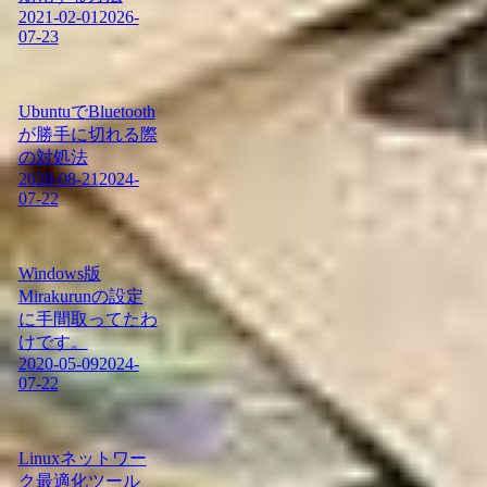
2021-02-01
2026-
07-23
UbuntuでBluetooth
が勝手に切れる際
の対処法
2020-08-21
2024-
07-22
Windows版
Mirakurunの設定
に手間取ってたわ
けです。
2020-05-09
2024-
07-22
Linuxネットワー
ク最適化ツール