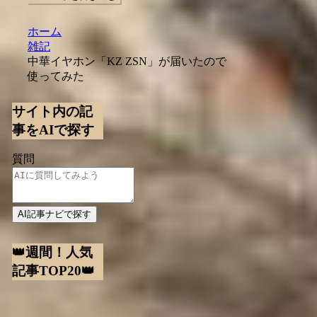
ホーム
雑記
中華イヤホン「KZ ZSN」が届いたので
使ってみた
サイト内の記
事をAIで探す
質問
AI記事ナビで探す
👑週間！人気
記事TOP20👑