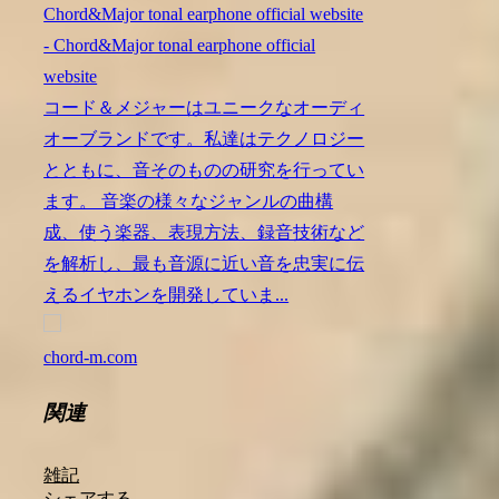
Chord&Major tonal earphone official website
- Chord&Major tonal earphone official
website
コード＆メジャーはユニークなオーディ
オーブランドです。私達はテクノロジー
とともに、音そのものの研究を行ってい
ます。 音楽の様々なジャンルの曲構
成、使う楽器、表現方法、録音技術など
を解析し、最も音源に近い音を忠実に伝
えるイヤホンを開発していま...
chord-m.com
関連
雑記
シェアする