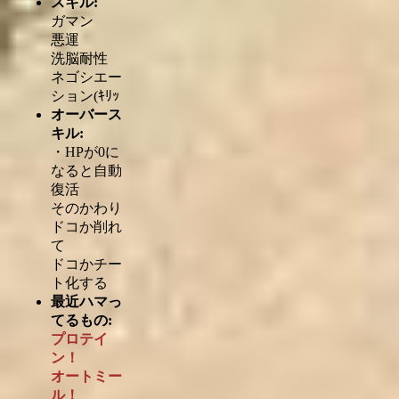
スキル:
ガマン
悪運
洗脳耐性
ネゴシエー
ション(ｷﾘｯ
オーバース
キル:
・HPが0に
なると自動
復活
そのかわり
ドコか削れ
て
ドコかチー
ト化する
最近ハマっ
てるもの:
プロテイ
ン！
オートミー
ル！