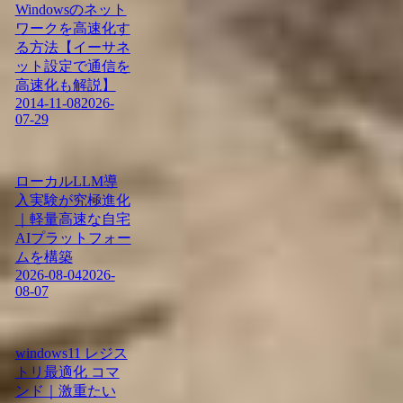
Windowsのネット
ワークを高速化す
る方法【イーサネ
ット設定で通信を
高速化も解説】
2014-11-08
2026-
07-29
ローカルLLM導
入実験が究極進化
｜軽量高速な自宅
AIプラットフォー
ムを構築
2026-08-04
2026-
08-07
windows11 レジス
トリ最適化 コマ
ンド｜激重たい