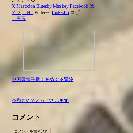
X
Mastodon
Bluesky
Misskey
Facebook
は
てブ
LINE
Pinterest
LinkedIn
コピー
十円玉
中国製電子機器をめぐる冒険
令和おめでとうございます
コメント
コメントを書き込む