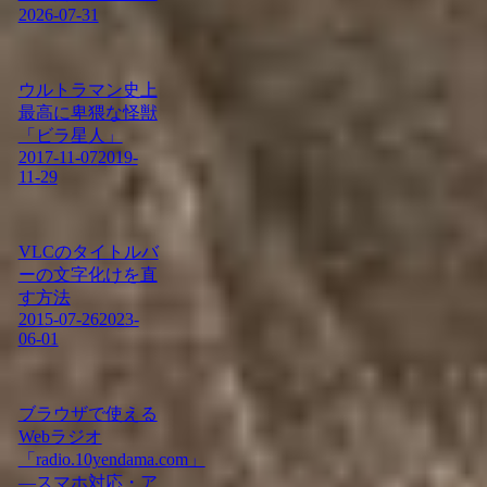
2026-07-31
ウルトラマン史上
最高に卑猥な怪獣
「ビラ星人」
2017-11-07
2019-
11-29
VLCのタイトルバ
ーの文字化けを直
す方法
2015-07-26
2023-
06-01
ブラウザで使える
Webラジオ
「radio.10yendama.com」
―スマホ対応・ア