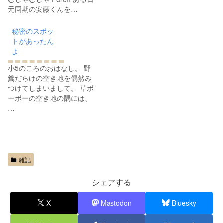
元同期の安藤くんを…
秘密のスポッ
トがあったん
よ
小5のころのおはなし。 野
糞だらけの空き地を偶然み
つけてしまいまして。 草ボ
ーボーの空き地の隅には、
…
雑記
シェアする
X
Mastodon
Bluesky