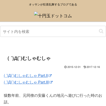
オッサンが狂喜乱舞するブログである
( ´)Д(`)むしゃむしゃ
2015-12-01
2017-12-16
( ´)Д(`)むしゃむしゃ Part.II
( ´)Д(`)むしゃむしゃ Part.III
猿数年前、元同僚の安藤くんの地元へ遊びに行った時のお
話。