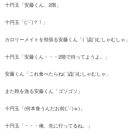
十円玉「安藤くん、2階」
十円玉「(;´-`)？！」
カロリーメイトを頬張る安藤くん「( ´)Д(`)むしゃむしゃ」
十円玉「安藤くん・・・2階で待ってようよ。」
安藤くん「これ食べたらね( ´)Д(`)むしゃむしゃ」
また鞄を漁る安藤くん「ゴソゴソ」
十円玉「(何本食うんだお前(;´-`)ｗ)」
十円玉「・・・俺、先に行ってるね。」