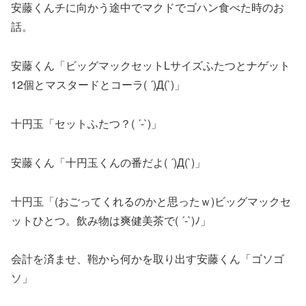
安藤くんチに向かう途中でマクドでゴハン食べた時のお
話。
安藤くん「ビッグマックセットLサイズふたつとナゲット
12個とマスタードとコーラ( ´)Д(`)」
十円玉「セットふたつ？( ´-`)」
安藤くん「十円玉くんの番だよ( ´)Д(`)」
十円玉「(おごってくれるのかと思ったｗ)ビッグマックセ
ットひとつ。飲み物は爽健美茶で( ´-`)ﾉ」
会計を済ませ、鞄から何かを取り出す安藤くん「ゴソゴ
ソ」