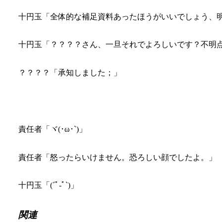
十円玉「全体的な補足資料あったほうがいいでしょう、明日の
十円玉「？？？？さん、一旦それでよろしいです？不明
？？？？「承知しました；」
責任者「ヾ(･ω･`)」
責任者「怒ったらいけません。恐ろしい顔でしたよ。」
十円玉「(´ﾟ-ﾟ`)」
関連