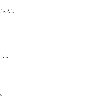
“ある”。
らええ。
わ。