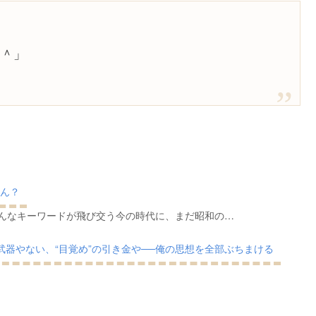
＾＾」
ん？
んなキーワードが飛び交う今の時代に、まだ昭和の…
武器やない、“目覚め”の引き金や──俺の思想を全部ぶちまける