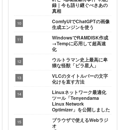
録｜今も語り継ぐべきあの
真相
ComfyUIでChatGPTの画像
生成エンジンを使う
WindowsでRAMDISK作成
→Tempに応用して超高速
化
ウルトラマン史上最高に卑
猥な怪獣「ビラ星人」
VLCのタイトルバーの文字
化けを直す方法
Linuxネットワーク最適化
ツール「Tenyendama
Linux Network
Optimizer」を公開しました
ブラウザで使えるWebラジ
オ