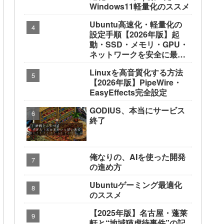
Windows11軽量化のススメ
Ubuntu高速化・軽量化の
設定手順【2026年版】起
動・SSD・メモリ・GPU・
ネットワークを安全に最適
化
Linuxを高音質化する方法
【2026年版】PipeWire・
EasyEffects完全設定
GODIUS、本当にサービス
終了
俺なりの、AIを使った開発
の進め方
Ubuntuゲーミング最適化
のススメ
【2025年版】名古屋・蓬莱
軒と“地域猫虐待事件”の記