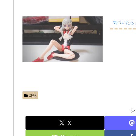
気づいたら
雑記
シ
X