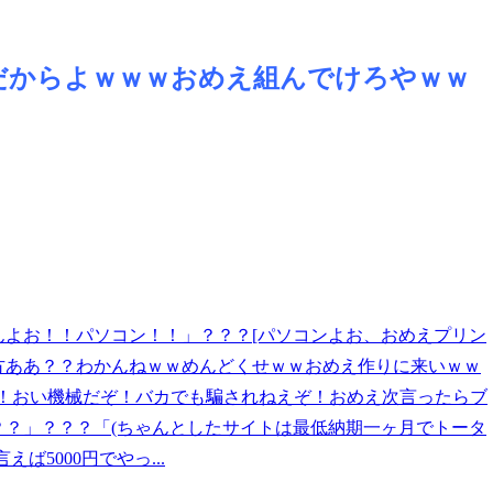
だからよｗｗｗおめえ組んでけろやｗｗ
よお！！パソコン！！」？？？[パソコンよお、おめえプリン
方ああ？？わかんねｗｗめんどくせｗｗおめえ作りに来いｗｗ
ってか！おい機械だぞ！バカでも騙されねえぞ！おめえ次言ったらブ
？」？？？「(ちゃんとしたサイトは最低納期一ヶ月でトータ
5000円でやっ...