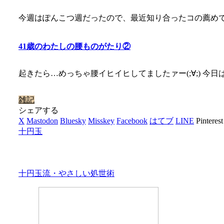
今週はぽんこつ週だったので、最近知り合ったコの薦めで
41歳のわたしの腰ものがたり②
起きたら…めっちゃ腰イヒイヒしてましたァー(;∀;) 
雑記
シェアする
X
Mastodon
Bluesky
Misskey
Facebook
はてブ
LINE
Pinterest
十円玉
十円玉流・やさしい処世術