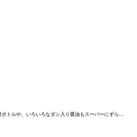
封ボトルや、いろいろなダシ入り醤油もスーパーにずら…