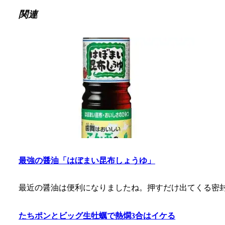
関連
最強の醤油「はぼまい昆布しょうゆ」
最近の醤油は便利になりましたね。押すだけ出てくる密
たちポンとビッグ生牡蠣で熱燗3合はイケる