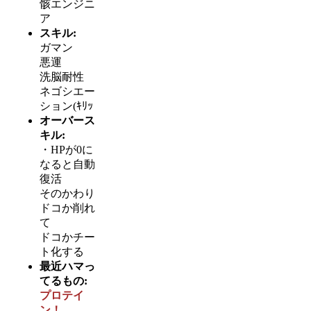
骸エンジニ
ア
スキル:
ガマン
悪運
洗脳耐性
ネゴシエー
ション(ｷﾘｯ
オーバース
キル:
・HPが0に
なると自動
復活
そのかわり
ドコか削れ
て
ドコかチー
ト化する
最近ハマっ
てるもの:
プロテイ
ン！