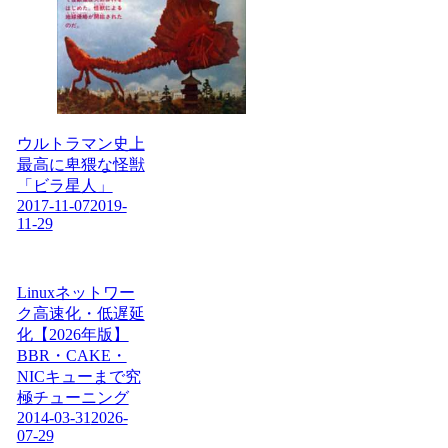
ウルトラマン史上
最高に卑猥な怪獣
「ビラ星人」
2017-11-07
2019-
11-29
Linuxネットワー
ク高速化・低遅延
化【2026年版】
BBR・CAKE・
NICキューまで究
極チューニング
2014-03-31
2026-
07-29