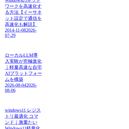
Windowsのネット
ワークを高速化す
る方法【イーサネ
ット設定で通信を
高速化も解説】
2014-11-08
2026-
07-29
ローカルLLM導
入実験が究極進化
｜軽量高速な自宅
AIプラットフォー
ムを構築
2026-08-04
2026-
08-06
windows11 レジス
トリ最適化 コマ
ンド｜激重たい
Windows11軽量化