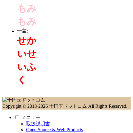
もみ
もみ
一言:
せか
いせ
いふ
く
Copyright © 2013-2026 十円玉ドットコム All Rights Reserved.
メニュー
取扱説明書
Open Source & Web Products