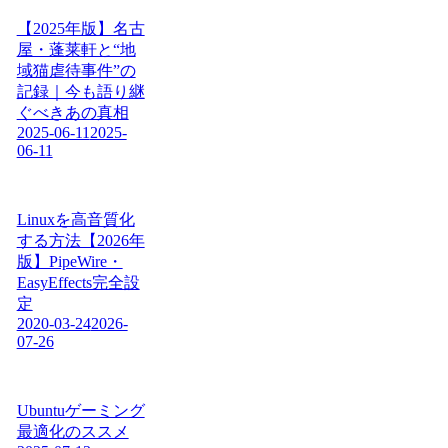
【2025年版】名古
屋・蓬莱軒と“地
域猫虐待事件”の
記録｜今も語り継
ぐべきあの真相
2025-06-11
2025-
06-11
Linuxを高音質化
する方法【2026年
版】PipeWire・
EasyEffects完全設
定
2020-03-24
2026-
07-26
Ubuntuゲーミング
最適化のススメ