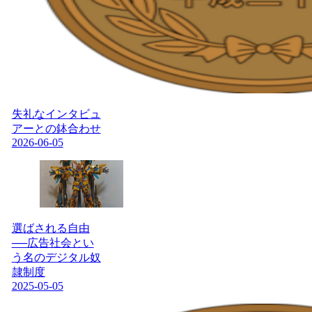
失礼なインタビュ
アーとの鉢合わせ
2026-06-05
選ばされる自由
──広告社会とい
う名のデジタル奴
隷制度
2025-05-05