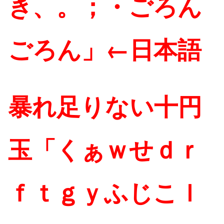
き、。；・ごろん
ごろん」←日本語
暴れ足りない十円
玉「くぁｗせｄｒ
ｆｔｇｙふじこｌ