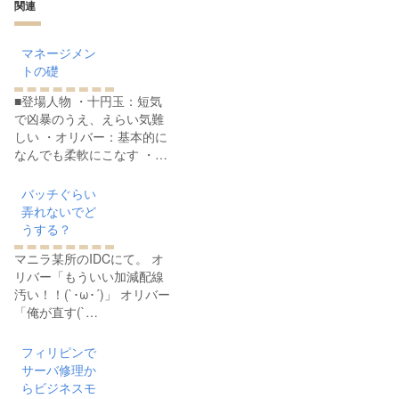
関連
マネージメン
トの礎
■登場人物 ・十円玉：短気
で凶暴のうえ、えらい気難
しい ・オリバー：基本的に
なんでも柔軟にこなす ・…
バッチぐらい
弄れないでど
うする？
マニラ某所のIDCにて。 オ
リバー「もういい加減配線
汚い！！(`･ω･´)」 オリバー
「俺が直す(`…
フィリピンで
サーバ修理か
らビジネスモ