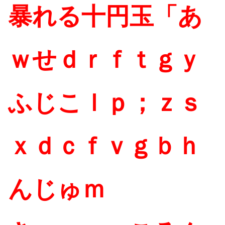
暴れる十円玉「あ
ｗせｄｒｆｔｇｙ
ふじこｌｐ；ｚｓ
ｘｄｃｆｖｇｂｈ
んじゅｍ