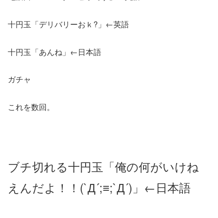
十円玉「デリバリーおｋ?」←英語
十円玉「あんね」←日本語
ガチャ
これを数回。
ブチ切れる十円玉「俺の何がいけね
えんだよ！！(`Д´;≡;`Д´)」←日本語