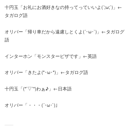
十円玉「お礼にお酒好きなの持ってっていいよ(´;ω;`)」←
タガログ語
オリバー「帰り車だから遠慮しとくよ(´･ω･`)」←タガログ
語
インターホン「モンスターピザです」←英語
オリバー「きたよ(*･ω･*)」←タガログ語
十円玉「(*’▽’*)わぁ♪」←日本語
オリバー「・・・(´･ω･`)」