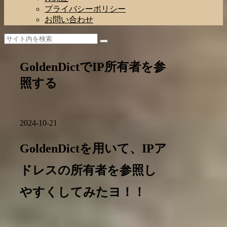
プライバシーポリシー
お問い合わせ
GoldenDictでIP所有者を参
照する
2024-10-21
GoldenDictを用いて、IPア
ドレスの所有者を参照し
やすくしてみたヨ！！