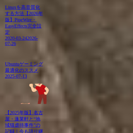
Linuxを高音質化
する方法【2026年
版】PipeWire・
EasyEffects完全設
定
2020-03-24
2026-
07-26
Ubuntuゲーミング
最適化のススメ
2025-07-13
【2025年版】名古
屋・蓬莱軒と“地
域猫虐待事件”の
記録｜今も語り継