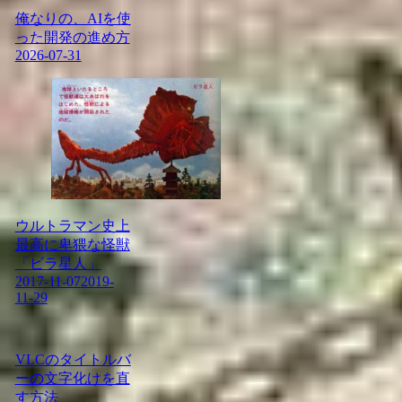
俺なりの、AIを使
った開発の進め方
2026-07-31
ウルトラマン史上
最高に卑猥な怪獣
「ビラ星人」
2017-11-07
2019-
11-29
VLCのタイトルバ
ーの文字化けを直
す方法