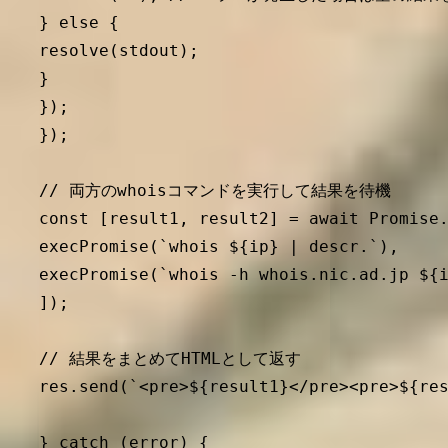
} else {

resolve(stdout);

}

});

});

// 両方のwhoisコマンドを実行して結果を待機

const [result1, result2] = await Promise.
execPromise(`whois ${ip} | descr.`),

execPromise(`whois -h whois.nic.ad.jp ${
]);

// 結果をまとめてHTMLとして返す

res.send(`<pre>${result1}</pre><pre>${res
} catch (error) {
