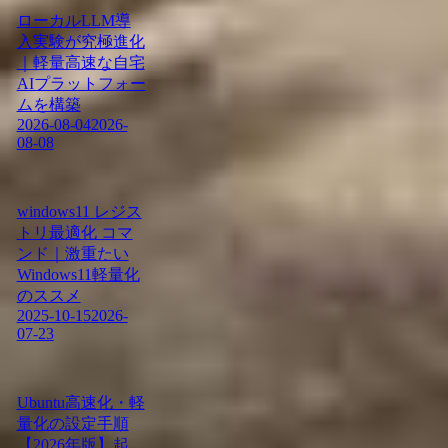
ローカルLLM導
入実験が究極進化
｜軽量高速な自宅
AIプラットフォー
ムを構築
2026-08-04
2026-
08-08
windows11 レジス
トリ最適化 コマ
ンド｜激重たい
Windows11軽量化
のススメ
2025-10-15
2026-
07-23
Ubuntu高速化・軽
量化の設定手順
【2026年版】起