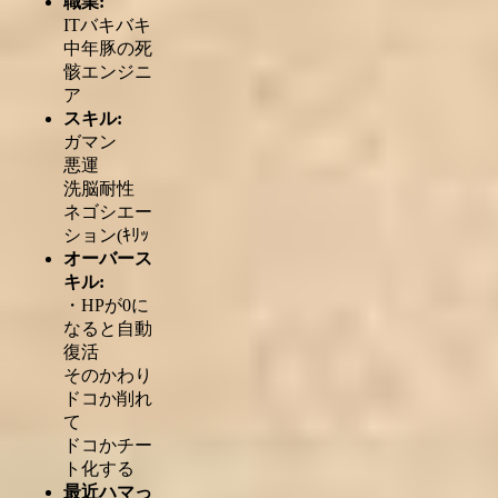
職業:
ITバキバキ
中年豚の死
骸エンジニ
ア
スキル:
ガマン
悪運
洗脳耐性
ネゴシエー
ション(ｷﾘｯ
オーバース
キル:
・HPが0に
なると自動
復活
そのかわり
ドコか削れ
て
ドコかチー
ト化する
最近ハマっ