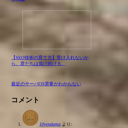
【SEO技術の育て方】受け入れないか
ら、君たちは負け続ける。
最近のサーバOS需要がわからない
コメント
10yendama
より: