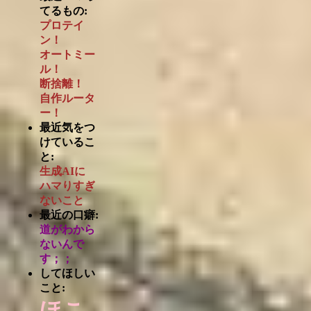
てるもの:
プロテイ
ン！
オートミー
ル！
断捨離！
自作ルータ
ー！
最近気をつ
けているこ
と:
生成AIに
ハマりすぎ
ないこと
最近の口癖:
道がわから
ないんで
す；；
してほしい
こと:
ほこ