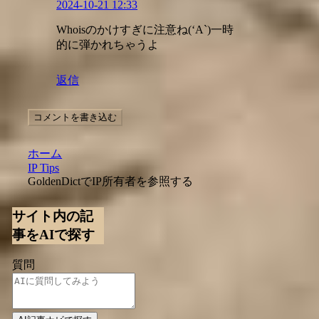
2024-10-21 12:33
Whoisのかけすぎに注意ね(‘A`)一時
的に弾かれちゃうよ
返信
コメントを書き込む
ホーム
IP Tips
GoldenDictでIP所有者を参照する
サイト内の記
事をAIで探す
質問