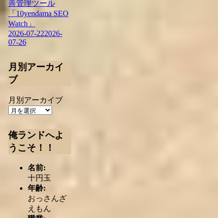
善管理ツール
「10yendama SEO
Watch」
2026-07-22
2026-
07-26
月別アーカイ
ブ
月別アーカイブ
俺ランドへよ
うこそ！！
名前:
十円玉
年齢:
おっさんざ
えもん