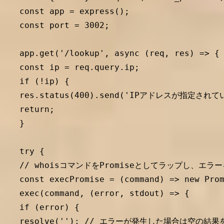
const app = express();

const port = 3002;

app.get('/lookup', async (req, res) => {

const ip = req.query.ip;

if (!ip) {

res.status(400).send('IPアドレスが指定されて
return;

}

try {

// whoisコマンドをPromiseとしてラップし、エラ
const execPromise = (command) => new Prom
exec(command, (error, stdout) => {

if (error) {

resolve(''); // エラーが発生した場合は空の結果