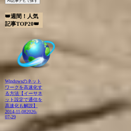
AI記事ナビで探す
👑週間！人気
記事TOP20👑
Windowsのネット
ワークを高速化す
る方法【イーサネ
ット設定で通信を
高速化も解説】
2014-11-08
2026-
07-29