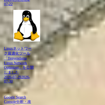
07-22
Linuxネットワー
ク最適化ツール
「Tenyendama
Linux Network
Optimizer」を公開
しました
2026-07-29
2026-
07-30
Google Search
Console分析・改