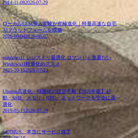
2014-11-08
2026-07-29
ローカルLLM導入実験が究極進化｜軽量高速な自宅
AIプラットフォームを構築
2026-08-04
2026-08-07
windows11 レジストリ最適化 コマンド｜激重たい
Windows11軽量化のススメ
2025-10-15
2026-07-23
Ubuntu高速化・軽量化の設定手順【2026年版】起
動・SSD・メモリ・GPU・ネットワークを安全に最
適化
2019-05-19
2026-07-29
GODIUS、本当にサービス終了
2025-06-18