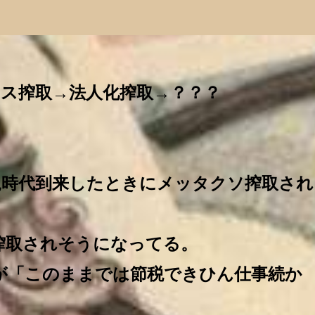
ス搾取→法人化搾取→？？？
規時代到来したときにメッタクソ搾取され
搾取されそうになってる。
が「このままでは節税できひん仕事続か
。