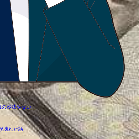
気の沙汰やない。
が壊れた話