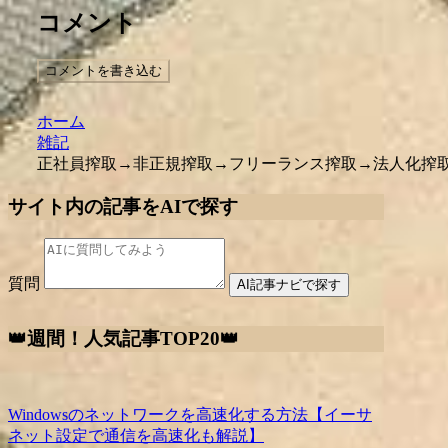
コメント
コメントを書き込む
ホーム
雑記
正社員搾取→非正規搾取→フリーランス搾取→法人化搾
サイト内の記事をAIで探す
質問
AI記事ナビで探す
👑週間！人気記事TOP20👑
Windowsのネットワークを高速化する方法【イーサ
ネット設定で通信を高速化も解説】