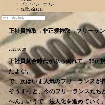
プライバシーポリシー
お問い合わせ
正社員搾取→非正規搾取→フリーラン
2025-06-29
正社員黄金時代がぶっ倒れて、非正
たよな。
で、次はいま人気のフリーランスが
そうすっと、今のフリーランスたち
へん」いうて、法人化を進めていく