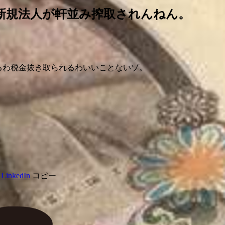
新規法人が軒並み搾取されんねん。
るわ税金抜き取られるわいいことないゾ。
LinkedIn
コピー