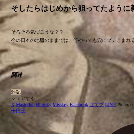
そしたらはじめから狙ってたように
そろそろ気づこうな？？
今の日本の地盤のままでは、何やっても穴にブチこまれ
関連
雑記
シェアする
X
Mastodon
Bluesky
Misskey
Facebook
はてブ
LINE
Pinterest
十円玉