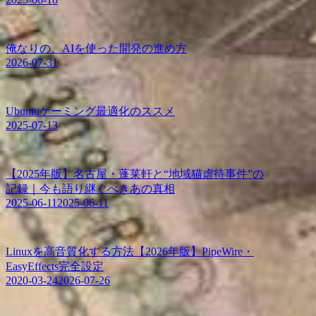
俺なりの、AIを使った開発の進め方
2026-07-31
Ubuntuゲーミング最適化のススメ
2025-07-13
【2025年版】名古屋・蓬莱軒と“地域猫虐待事件”の
記録｜今も語り継ぐべきあの真相
2025-06-11
2025-06-11
Linuxを高音質化する方法【2026年版】PipeWire・
EasyEffects完全設定
2020-03-24
2026-07-26