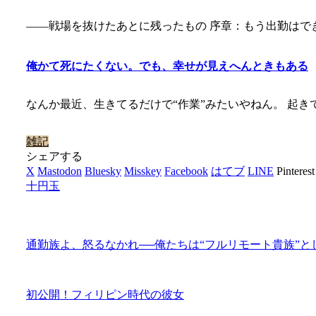
――戦場を抜けたあとに残ったもの 序章：もう出勤はで
俺かて死にたくない。でも、幸せが見えへんときもある
なんか最近、生きてるだけで“作業”みたいやねん。 起き
雑記
シェアする
X
Mastodon
Bluesky
Misskey
Facebook
はてブ
LINE
Pinterest
十円玉
通勤族よ、怒るなかれ──俺たちは“フルリモート貴族”
初公開！フィリピン時代の彼女