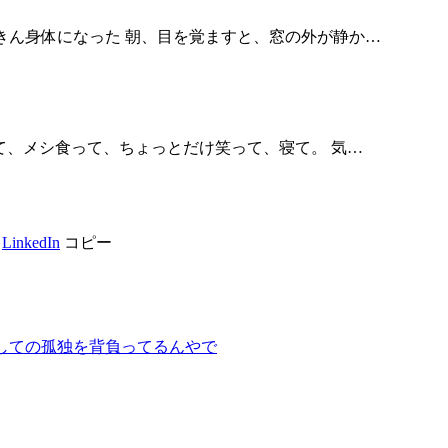
きん身体になった 朝、目を覚ますと、窓の外が静か…
て、メシ食って、ちょっとだけ笑って、寝て。 気…
LinkedIn
コピー
としての孤独を背負ってるんやで