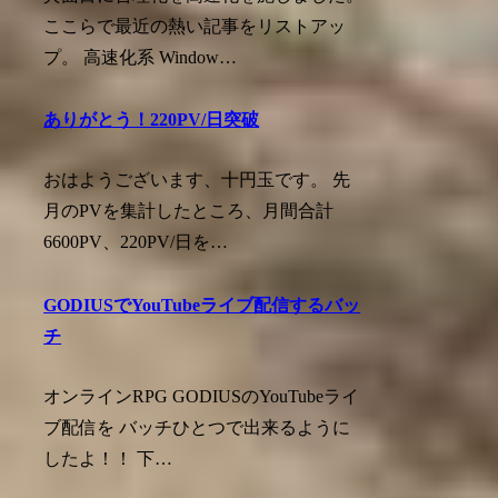
ここらで最近の熱い記事をリストアッ
プ。 高速化系 Window…
ありがとう！220PV/日突破
おはようございます、十円玉です。 先
月のPVを集計したところ、月間合計
6600PV、220PV/日を…
GODIUSでYouTubeライブ配信するバッ
チ
オンラインRPG GODIUSのYouTubeライ
ブ配信を バッチひとつで出来るように
したよ！！ 下…