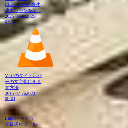
ChatGPTの画像生
成エンジンを使う
2026-06-22
2026-
07-18
VLCのタイトルバ
ーの文字化けを直
す方法
2015-07-26
2023-
06-01
Linuxネットワー
ク最適化ツール