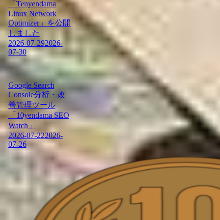
「Tenyendama
Linux Network
Optimizer」を公開
しました
2026-07-29
2026-
07-30
Google Search
Console分析・改
善管理ツール
「10yendama SEO
Watch」
2026-07-22
2026-
07-26