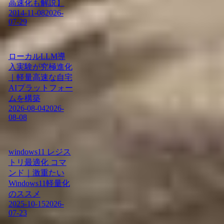
高速化も解説】
2014-11-08
2026-
07-29
ローカルLLM導
入実験が究極進化
｜軽量高速な自宅
AIプラットフォー
ムを構築
2026-08-04
2026-
08-08
windows11 レジス
トリ最適化 コマ
ンド｜激重たい
Windows11軽量化
のススメ
2025-10-15
2026-
07-23