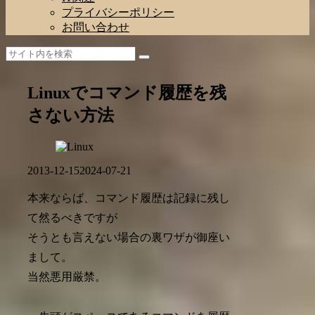
プライバシーポリシー
お問い合わせ
Linuxでコマンド履歴を残
さない方法
2013-12-15
2024-07-21
本来ならば、コマンド履歴は記録に残し
て然るべきですが
そうとも言えない場合の裏ワザが御座い
まして。
当然悪用厳禁。