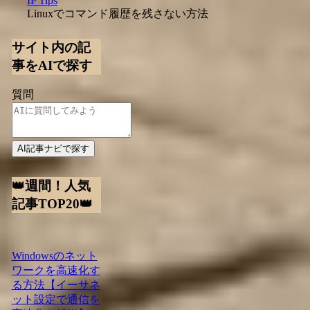
IP Tips
Linuxでコマンド履歴を残さない方法
サイト内の記
事をAIで探す
質問
AI記事ナビで探す
👑週間！人気
記事TOP20👑
Windowsのネット
ワークを高速化す
る方法【イーサネ
ット設定で通信を