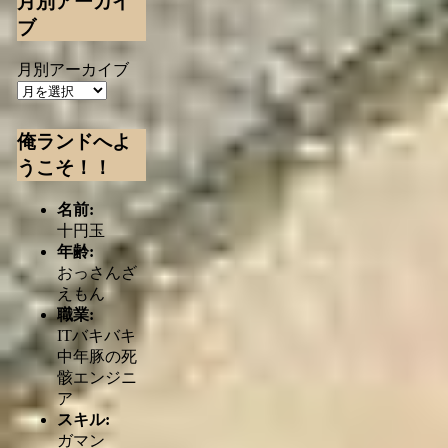
月別アーカイ
ブ
月別アーカイブ
俺ランドへよ
うこそ！！
名前:
十円玉
年齢:
おっさんざ
えもん
職業:
ITバキバキ
中年豚の死
骸エンジニ
ア
スキル:
ガマン