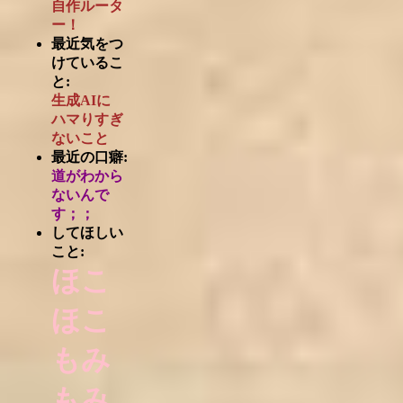
自作ルータ
ー！
最近気をつ
けているこ
と:
生成AIに
ハマりすぎ
ないこと
最近の口癖:
道がわから
ないんで
す；；
してほしい
こと:
ほこ
ほこ
もみ
もみ