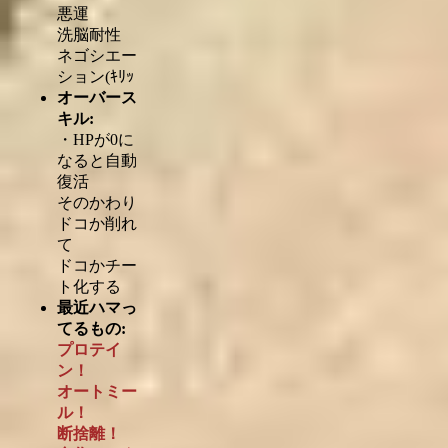
悪運
洗脳耐性
ネゴシエー
ション(ｷﾘｯ
オーバース
キル:
・HPが0に
なると自動
復活
そのかわり
ドコか削れ
て
ドコかチー
ト化する
最近ハマっ
てるもの:
プロテイ
ン！
オートミー
ル！
断捨離！