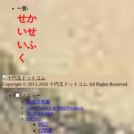
一言:
せか
いせ
いふ
く
Copyright © 2013-2026 十円玉ドットコム All Rights Reserved.
メニュー
取扱説明書
Open Source & Web Products
AI Nagivation
MENU
雑記
IT関連