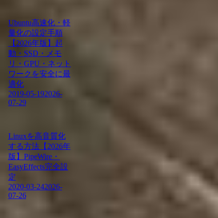
Ubuntu高速化・軽
量化の設定手順
【2026年版】起
動・SSD・メモ
リ・GPU・ネット
ワークを安全に最
適化
2019-05-19
2026-
07-29
Linuxを高音質化
する方法【2026年
版】PipeWire・
EasyEffects完全設
定
2020-03-24
2026-
07-26