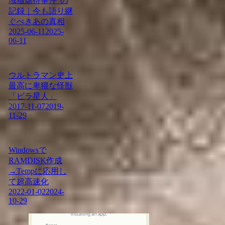
域猫虐待事件”の
記録｜今も語り継
ぐべきあの真相
2025-06-11
2025-
06-11
ウルトラマン史上
最高に卑猥な怪獣
「ビラ星人」
2017-11-07
2019-
11-29
Windowsで
RAMDISK作成
→Tempに応用し
て超高速化
2022-01-02
2024-
10-29