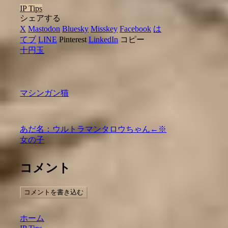
IP Tips
シェアする
X
Mastodon
Bluesky
Misskey
Facebook
は
てブ
LINE
Pinterest
LinkedIn
コピー
十円玉
マシンガン猫
あだ名：ウルトラマンタロウちゃん←※
女の子
コメント
コメントを書き込む
ホーム