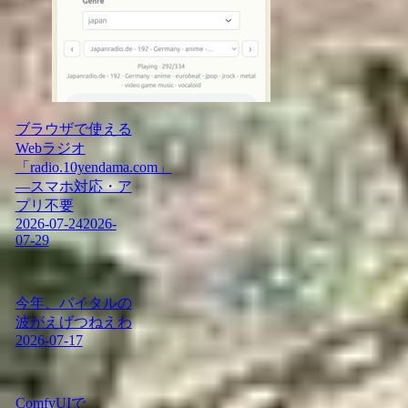
ブラウザで使える
Webラジオ
「radio.10yendama.com」
―スマホ対応・ア
プリ不要
2026-07-24
2026-
07-29
今年、バイタルの
波がえげつねえわ
2026-07-17
ComfyUIで