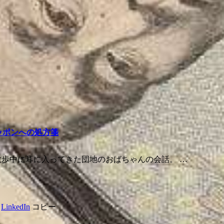
ッポンへの処方箋
散歩中に耳に入ってきた団地のおばちゃんの会話。 …
LinkedIn
コピー