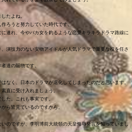
ましたよね。
ん作ろうと努力していた時代です。
むに連れ、今やバカ女を釣るような恋愛キラキラドラマ路線に
り、演技力のない安物アイドルが人気ドラマで重要な役を任さ
作者達の賜物です。
ではなく、日本のドラマが退化してしまったのだと思います。
、素直に受け入れましょう。
でした。これも事実です。
いから皆見ているのですから。
ないのですが、李明博前大統領の天皇侮辱発言を知っていまし