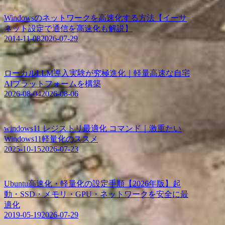
Windowsのネットワークを高速化する方法【イーサ
ネット設定で通信を高速化も解説】
2014-11-08
2026-07-29
ローカルLLM導入実験が究極進化｜軽量高速な自宅
AIプラットフォームを構築
2026-08-04
2026-08-06
windows11 レジストリ最適化 コマンド｜激重たい
Windows11軽量化のススメ
2025-10-15
2026-07-23
Ubuntu高速化・軽量化の設定手順【2026年版】起
動・SSD・メモリ・GPU・ネットワークを安全に最
適化
2019-05-19
2026-07-29