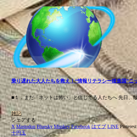
乗り遅れた大人たちを救え！“情報リテラシー後進国”ニ
■１．まだ「ネットは怖い」と信じてる人たちへ 先日、
雑記
シェアする
X
Mastodon
Bluesky
Misskey
Facebook
はてブ
LINE
Pinterest
十円玉