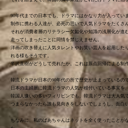
90年代までの日本でも、ドラマにはかなり力が入ってい
制作に携わる人達が、必死の思いで人気ドラマをたくさ
それが消費者層のリテラシー欠如化や知識の浅層化が進
走ってしまったことに同情を禁じえません。
洋画の吹き替えに人気タレントやお笑い芸人を起用した
れる様もそうです。
半沢直樹がどうして売れたか。これは原点回帰による制
韓流ドラマが日本の90年代の所で歴史が止まっているの
日本の主婦層に韓流ドラマの人気が根付いている事実を
韓国人嫌いの多いフィリピンでも、韓流ドラマは大人気
つまらなかったら誰も見向きをしないでしょうし、面白
ちなみに、私のばあちゃんはネットを全く使ったことが