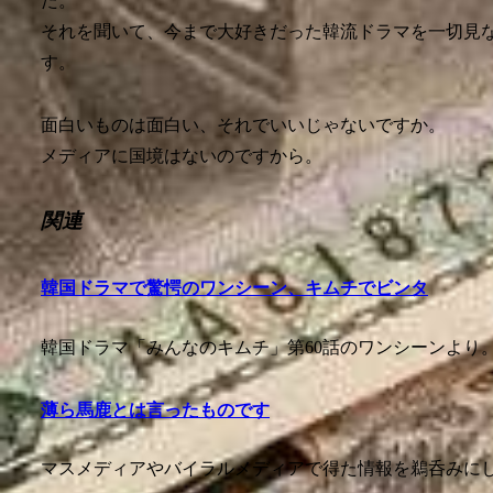
た。
それを聞いて、今まで大好きだった韓流ドラマを一切見
す。
面白いものは面白い、それでいいじゃないですか。
メディアに国境はないのですから。
関連
韓国ドラマで驚愕のワンシーン、キムチでビンタ
韓国ドラマ「みんなのキムチ」第60話のワンシーンより
薄ら馬鹿とは言ったものです
マスメディアやバイラルメディアで得た情報を鵜呑みにし