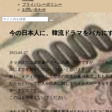
プライバシーポリシー
お問い合わせ
今の日本人に、韓流ドラマをバカに
2015-01-27
ネット上では嫌韓嫌中ブームの真っ只中ですが、「これ
ルにまで差別をしてはいけないと思います。
然し、メディアからして歴史の捏造や反日表現は私も異
だからといって、人や民族に対してヘイトスピーチをす
すべきなのです。
この辺を間違えないでください。
それを踏まえて、韓国の脚本家達がどれだけドラマに熱