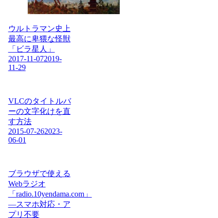
ウルトラマン史上
最高に卑猥な怪獣
「ビラ星人」
2017-11-07
2019-
11-29
VLCのタイトルバ
ーの文字化けを直
す方法
2015-07-26
2023-
06-01
ブラウザで使える
Webラジオ
「radio.10yendama.com」
―スマホ対応・ア
プリ不要