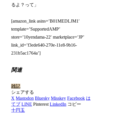
るよ？って」
[amazon_link asins=’B01MEDLJM1′
template=’SupportedAMP’
store=’10yendama-22′ marketplace=’JP’
link_id=’f3ede640-270e-11e8-9b16-
231b5ac1764a’]
関連
雑記
シェアする
X
Mastodon
Bluesky
Misskey
Facebook
は
てブ
LINE
Pinterest
LinkedIn
コピー
十円玉