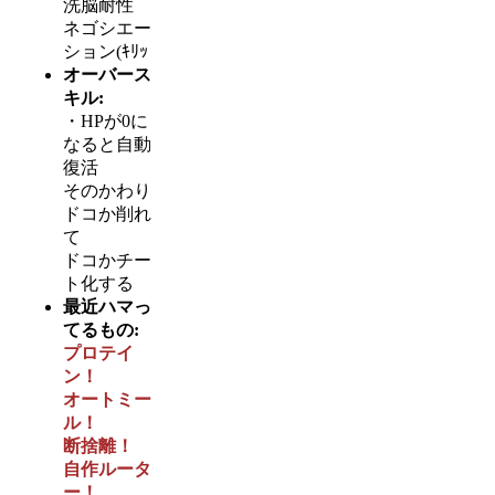
洗脳耐性
ネゴシエー
ション(ｷﾘｯ
オーバース
キル:
・HPが0に
なると自動
復活
そのかわり
ドコか削れ
て
ドコかチー
ト化する
最近ハマっ
てるもの:
プロテイ
ン！
オートミー
ル！
断捨離！
自作ルータ
ー！