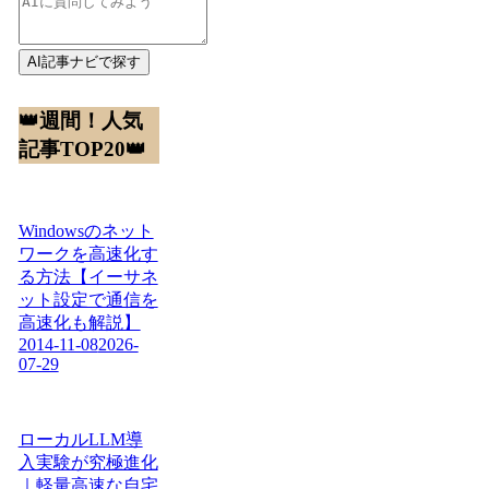
AI記事ナビで探す
👑週間！人気
記事TOP20👑
Windowsのネット
ワークを高速化す
る方法【イーサネ
ット設定で通信を
高速化も解説】
2014-11-08
2026-
07-29
ローカルLLM導
入実験が究極進化
｜軽量高速な自宅