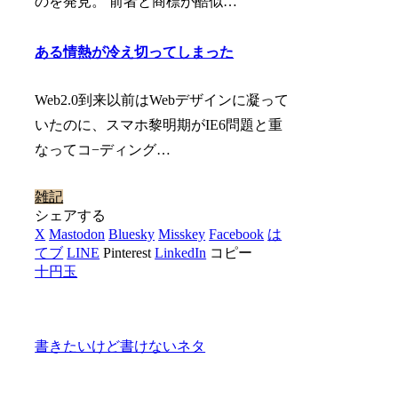
のを発見。 前者と商標が酷似…
ある情熱が冷え切ってしまった
Web2.0到来以前はWebデザインに凝って
いたのに、スマホ黎明期がIE6問題と重
なってコ−ディング…
雑記
シェアする
X
Mastodon
Bluesky
Misskey
Facebook
は
てブ
LINE
Pinterest
LinkedIn
コピー
十円玉
書きたいけど書けないネタ