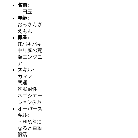
名前:
十円玉
年齢:
おっさんざ
えもん
職業:
ITバキバキ
中年豚の死
骸エンジニ
ア
スキル:
ガマン
悪運
洗脳耐性
ネゴシエー
ション(ｷﾘｯ
オーバース
キル:
・HPが0に
なると自動
復活