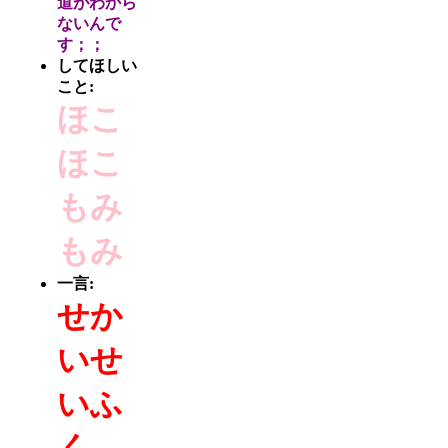
道がわから
ないんで
す；；
してほしい
こと:
ほこ
ほこ
もみ
もみ
一言:
せか
いせ
いふ