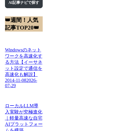
AI記事ナビで探す
👑週間！人気
記事TOP20👑
Windowsのネット
ワークを高速化す
る方法【イーサネ
ット設定で通信を
高速化も解説】
2014-11-08
2026-
07-29
ローカルLLM導
入実験が究極進化
｜軽量高速な自宅
AIプラットフォー
ムを構築