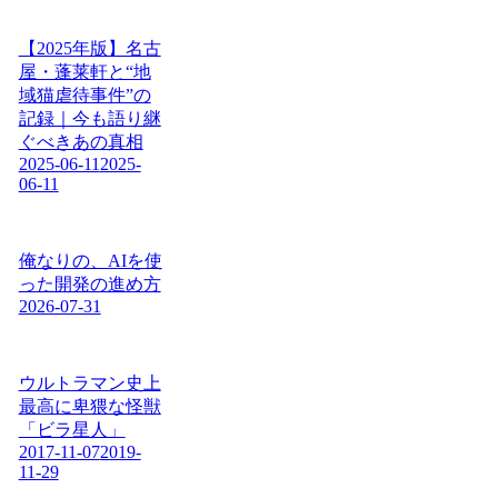
【2025年版】名古
屋・蓬莱軒と“地
域猫虐待事件”の
記録｜今も語り継
ぐべきあの真相
2025-06-11
2025-
06-11
俺なりの、AIを使
った開発の進め方
2026-07-31
ウルトラマン史上
最高に卑猥な怪獣
「ビラ星人」
2017-11-07
2019-
11-29