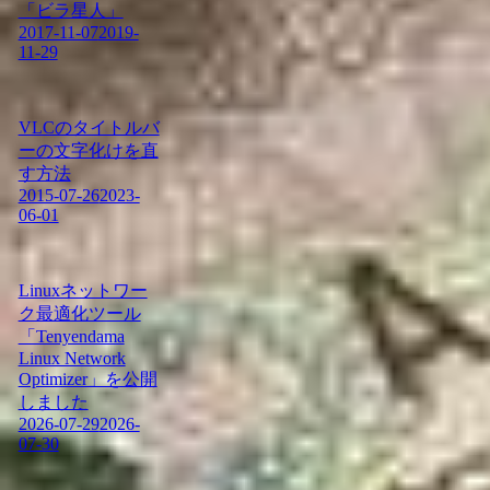
「ビラ星人」
2017-11-07
2019-
11-29
VLCのタイトルバ
ーの文字化けを直
す方法
2015-07-26
2023-
06-01
Linuxネットワー
ク最適化ツール
「Tenyendama
Linux Network
Optimizer」を公開
しました
2026-07-29
2026-
07-30