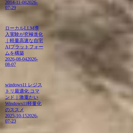
2014-11-08
2026-
07-29
ローカルLLM導
入実験が究極進化
｜軽量高速な自宅
AIプラットフォー
ムを構築
2026-08-04
2026-
08-07
windows11 レジス
トリ最適化 コマ
ンド｜激重たい
Windows11軽量化
のススメ
2025-10-15
2026-
07-23