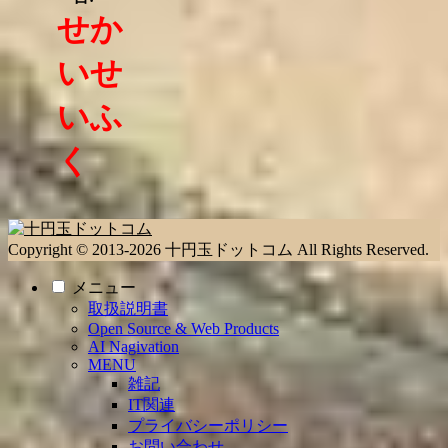
せか
いせ
いふ
く
Copyright © 2013-2026 十円玉ドットコム All Rights Reserved.
メニュー
取扱説明書
Open Source & Web Products
AI Nagivation
MENU
雑記
IT関連
プライバシーポリシー
お問い合わせ