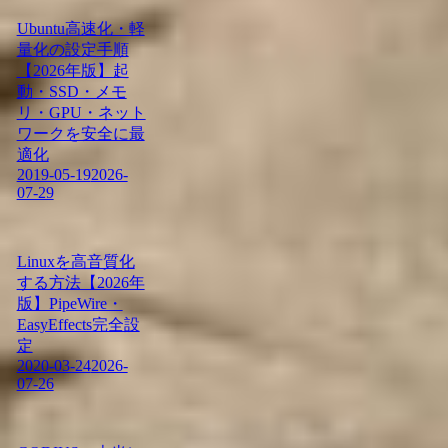
Ubuntu高速化・軽
量化の設定手順
【2026年版】起
動・SSD・メモ
リ・GPU・ネット
ワークを安全に最
適化
2019-05-19
2026-
07-29
Linuxを高音質化
する方法【2026年
版】PipeWire・
EasyEffects完全設
定
2020-03-24
2026-
07-26