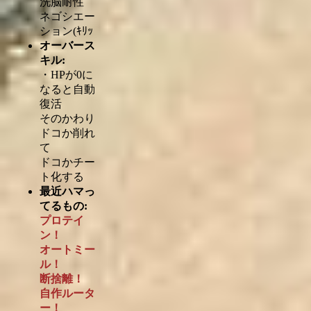
洗脳耐性
ネゴシエー
ション(ｷﾘｯ
オーバース
キル:
・HPが0に
なると自動
復活
そのかわり
ドコか削れ
て
ドコかチー
ト化する
最近ハマっ
てるもの:
プロテイ
ン！
オートミー
ル！
断捨離！
自作ルータ
ー！