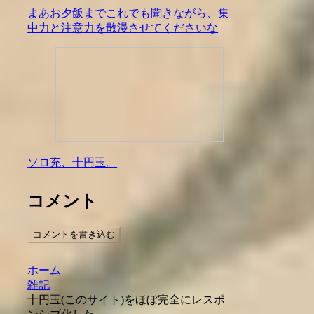
まあお夕飯までこれでも聞きながら、集
中力と注意力を散漫させてくださいな
ソロ充、十円玉。
コメント
コメントを書き込む
ホーム
雑記
十円玉(このサイト)をほぼ完全にレスポ