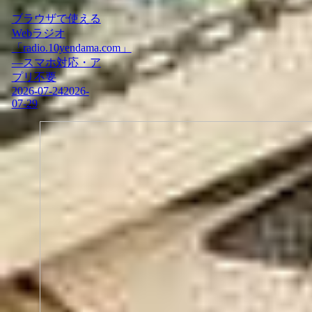
ブラウザで使える
Webラジオ
「radio.10yendama.com」
―スマホ対応・ア
プリ不要
2026-07-24
2026-
07-29