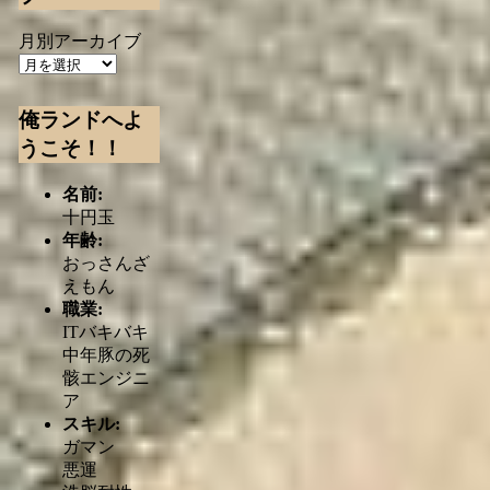
月別アーカイブ
俺ランドへよ
うこそ！！
名前:
十円玉
年齢:
おっさんざ
えもん
職業:
ITバキバキ
中年豚の死
骸エンジニ
ア
スキル:
ガマン
悪運