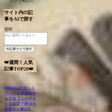
ンシブ化した
サイト内の記
事をAIで探す
質問
AI記事ナビで探す
👑週間！人気
記事TOP20👑
Windowsのネット
ワークを高速化す
る方法【イーサネ
ット設定で通信を
高速化も解説】