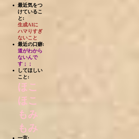
最近気をつ
けているこ
と:
生成AIに
ハマりすぎ
ないこと
最近の口癖:
道がわから
ないんで
す；；
してほしい
こと:
ほこ
ほこ
もみ
もみ
一言: