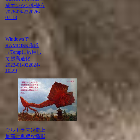
成エンジンを使う
2026-06-22
2026-
07-18
Windowsで
RAMDISK作成
→Tempに応用し
て超高速化
2022-01-02
2024-
10-29
ウルトラマン史上
最高に卑猥な怪獣