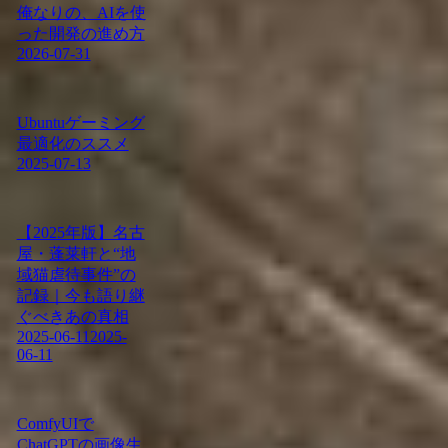
俺なりの、AIを使
った開発の進め方
2026-07-31
Ubuntuゲーミング
最適化のススメ
2025-07-13
【2025年版】名古
屋・蓬莱軒と“地
域猫虐待事件”の
記録｜今も語り継
ぐべきあの真相
2025-06-11
2025-
06-11
ComfyUIで
ChatGPTの画像生