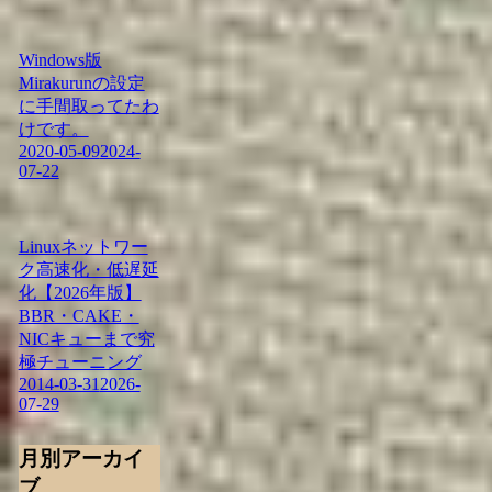
Windows版
Mirakurunの設定
に手間取ってたわ
けです。
2020-05-09
2024-
07-22
Linuxネットワー
ク高速化・低遅延
化【2026年版】
BBR・CAKE・
NICキューまで究
極チューニング
2014-03-31
2026-
07-29
月別アーカイ
ブ