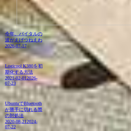
今年、バイタルの
波がえげつねえわ
2026-07-17
Logicool K380を初
期化する方法
2021-02-01
2026-
07-23
UbuntuでBluetooth
が勝手に切れる際
の対処法
2020-08-21
2024-
07-22