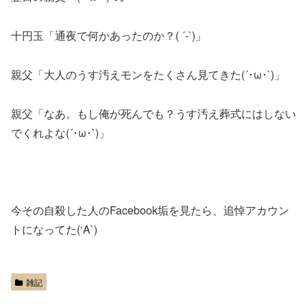
十円玉「通夜で何かあったのか？( ´-`)」
親父「大人のうす汚えモンをたくさん見てきた(´･ω･`)」
親父「なあ。もし俺が死んでも？うす汚え葬式にはしない
でくれよな(´･ω･`)」
今その自殺した人のFacebook垢を見たら、追悼アカウン
トになってた(‘A`)
雑記