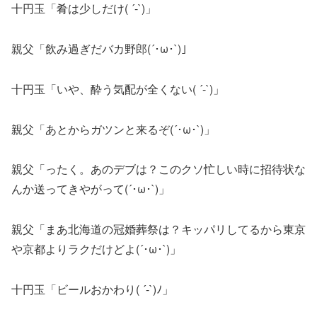
十円玉「肴は少しだけ( ´-`)」
親父「飲み過ぎだバカ野郎(´･ω･`)」
十円玉「いや、酔う気配が全くない( ´-`)」
親父「あとからガツンと来るぞ(´･ω･`)」
親父「ったく。あのデブは？このクソ忙しい時に招待状な
んか送ってきやがって(´･ω･`)」
親父「まあ北海道の冠婚葬祭は？キッパリしてるから東京
や京都よりラクだけどよ(´･ω･`)」
十円玉「ビールおかわり( ´-`)ﾉ」