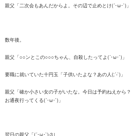
親父「二次会もあんだからよ。その辺で止めとけ(´･ω･`)」
数年後。
親父「○○ンとこの○○○ちゃん、自殺したってよ(´･ω･`)」
要職に就いていた十円玉「子供いたよな？あの人(;´-`)」
親父「確か小さい女の子がいたな。今日は予約ねえから？
お通夜行ってくる(´･ω･`)」
翌日の親父「(´･ω･`)-3」