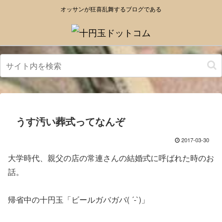
オッサンが狂喜乱舞するブログである
うす汚い葬式ってなんぞ
2017-03-30
大学時代、親父の店の常連さんの結婚式に呼ばれた時のお
話。
帰省中の十円玉「ビールガバガバ( ´-`)」